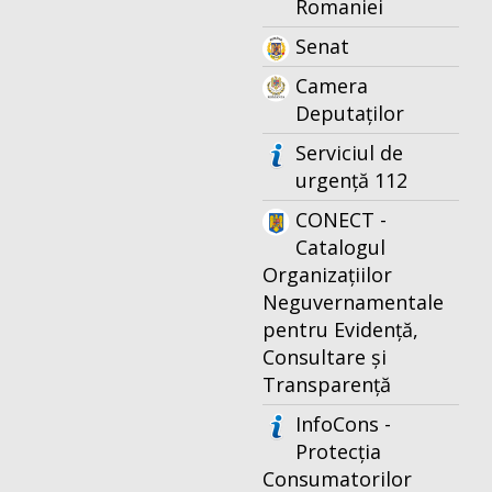
Romaniei
Senat
Camera
Deputaților
Serviciul de
urgență 112
CONECT -
Catalogul
Organizațiilor
Neguvernamentale
pentru Evidență,
Consultare și
Transparență
InfoCons -
Protecția
Consumatorilor