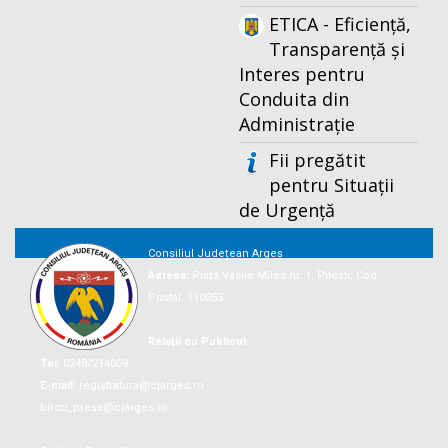
ETICA - Eficiență,
Transparență și
Interes pentru
Conduita din
Administrație
Fii pregătit
pentru Situații
de Urgență
Consiliul Județean Argeș
Adresa:
Piaţa Vasile Milea nr. 1, Piteşti, Cod
Postal: 110053
Relații cu Publicul
Tel:
0248/214009
E-mail:
registratura@cjarges.ro
birou_presa@cjarges.ro