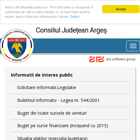
Acest site folosește cookie-uri. Prin utilizarea și navigarea în
Accept
continuare pe site-ul www.cjarges.ro, vă exprimați acordul
expres pentru folosirea informațiilor stocate.
Detalii
Consiliul Județean Argeș
Tog
nav
Informatii de interes public
Solicitare informatii.Legislatie
Buletinul informativ - Legea nr. 544/2001
Buget din toate sursele de venituri
Buget pe surse financiare (incepand cu 2015)
Situatia platilor (executia bugetara)