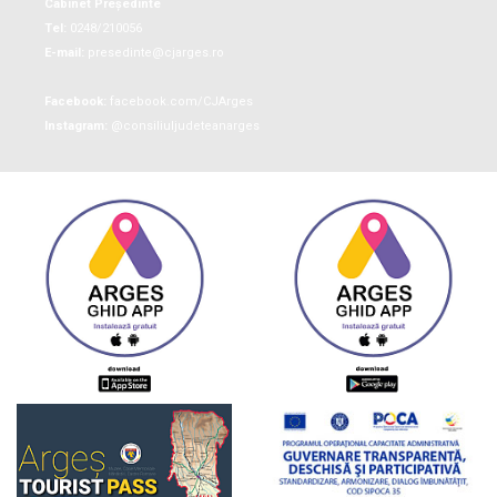
Cabinet Președinte
Tel:
0248/210056
E-mail:
presedinte@cjarges.ro
Facebook:
facebook.com/CJArges
Instagram:
@consiliuljudeteanarges