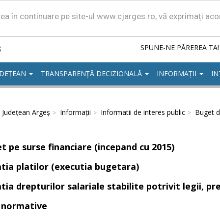
area în continuare pe site-ul www.cjarges.ro, vă exprimați ac
ș
SPUNE-NE PĂREREA TA!
UDEȚEAN
TRANSPARENȚĂ DECIZIONALĂ
INFORMAȚII
IN
l Județean Argeș
Informații
Informatii de interes public
Buget di
t pe surse financiare (incepand cu 2015)
atia platilor (executia bugetara)
tia drepturilor salariale stabilite potrivit legii, 
 normative