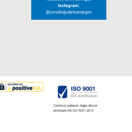
Instagram:
@consiliuljudeteanarges
Consiliul Judeţean Argeș deţine
certificare EN ISO 9001:2015