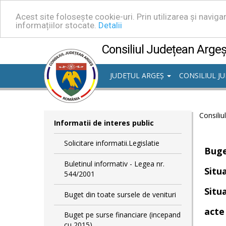
Acest site folosește cookie-uri. Prin utilizarea și navig
informațiilor stocate.
Detalii
Consiliul Județean Arge
JUDEȚUL ARGEȘ
CONSILIUL J
Consiliu
Informatii de interes public
Solicitare informatii.Legislatie
Buge
Buletinul informativ - Legea nr.
Situ
544/2001
Situa
Buget din toate sursele de venituri
acte
Buget pe surse financiare (incepand
cu 2015)