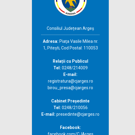
Consiliul Județean Argeș
Adresa:
Piaţa Vasile Milea nr.
1, Piteşti, Cod Postal: 110053
Relații cu Publicul
Tel:
0248/214009
E-mail:
registratura@cjarges.ro
birou_presa@cjarges.ro
Cabinet Președinte
Tel:
0248/210056
E-mail:
presedinte@cjarges.ro
Facebook:
facebook.com/CJArges