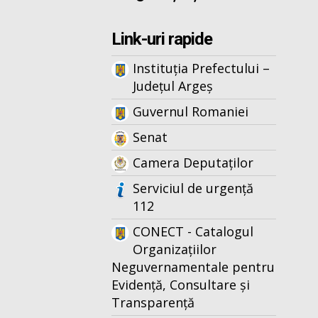
Link-uri rapide
Instituția Prefectului –
Județul Argeș
Guvernul Romaniei
Senat
Camera Deputaților
Serviciul de urgență
112
CONECT - Catalogul
Organizațiilor
Neguvernamentale pentru
Evidență, Consultare și
Transparență