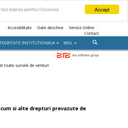
Accept
ordul expres pentru folosirea
Accesibilitate
Date deschise
Servicii Online
|
|
|
|
Contact
TEGRITATE INSTITUTIONALA
MOL
n toate sursele de venituri
precum si alte drepturi prevazute de