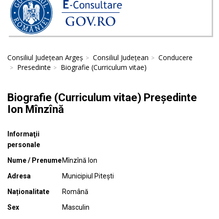
Consiliul Județean Argeș
Consiliul Județean
Conducere
Presedinte
Biografie (Curriculum vitae)
Biografie
(Curriculum vitae)
Președinte
Ion Mînzînă
Informaţii
personale
Nume / Prenume
Mînzînă Ion
Adresa
Municipiul Pitești
Naționalitate
Română
Sex
Masculin