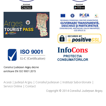
Consiliul Judeţean Argeș deţine
certificare EN ISO 9001:2015
Acasă
|
Județul Argeș
|
Consiliul Județean
|
Instituții Subordonate
|
Servicii Online
|
Contact
Copyright © 2014 Consiliul Județean Argeș