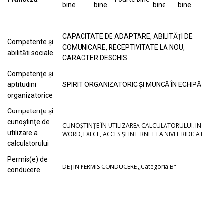
bine
bine
bine
bine
CAPACITATE DE ADAPTARE, ABILITĂȚI DE
Competente şi
COMUNICARE, RECEPTIVITATE LA NOU,
abilităţi sociale
CARACTER DESCHIS
Competenţe şi
aptitudini
SPIRIT ORGANIZATORIC ȘI MUNCĂ ÎN ECHIPĂ
organizatorice
Competenţe şi
cunoştinţe de
CUNOȘTINȚE ÎN UTILIZAREA CALCULATORULUI, IN
utilizare a
WORD, EXECL, ACCES ȘI INTERNET LA NIVEL RIDICAT
calculatorului
Permis(e) de
DEȚIN PERMIS CONDUCERE ,,Categoria B"
conducere