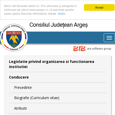
Acest site folosește cookie-uri. Prin utilizarea și navigarea în
Accept
continuare pe site-ul www.cjarges.ro, vă exprimați acordul
expres pentru folosirea informațiilor stocate.
Detalii
Consiliul Județean Argeș
Tog
nav
Legislatie privind organizarea si functionarea
institutiei
Conducere
Presedinte
Biografie (Curriculum vitae)
Atributii