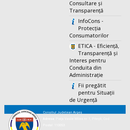
Consultare și
Transparență
InfoCons -
Protecția
Consumatorilor
ETICA - Eficiență,
Transparență și
Interes pentru
Conduita din
Administrație
Fii pregătit
pentru Situații
de Urgență
Consiliul Județean Argeș
Adresa:
Piaţa Vasile Milea nr. 1, Piteşti, Cod
Postal: 110053