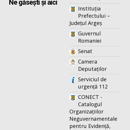
Ne găsești și aici
Instituția
Prefectului –
Județul Argeș
Guvernul
Romaniei
Senat
Camera
Deputaților
Serviciul de
urgență 112
CONECT -
Catalogul
Organizațiilor
Neguvernamentale
pentru Evidență,