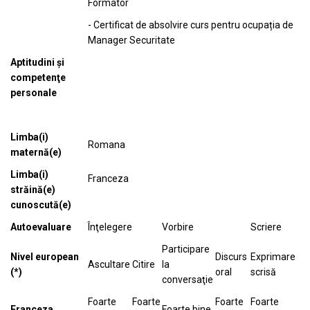
Formator
- Certificat de absolvire curs pentru ocupația de
Manager Securitate
Aptitudini şi
competenţe
personale
Limba(i)
Romana
maternă(e)
Limba(i)
Franceza
străină(e)
cunoscută(e)
Autoevaluare
Înţelegere
Vorbire
Scriere
Participare
Nivel european
Discurs
Exprimare
Ascultare
Citire
la
(*)
oral
scrisă
conversaţie
Foarte
Foarte
Foarte
Foarte
Franceza
Foarte bine