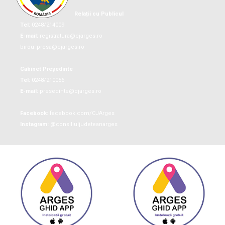
Relații cu Publicul
Tel:
0248/214009
E-mail:
registratura@cjarges.ro
birou_presa@cjarges.ro
Cabinet Președinte
Tel:
0248/210056
E-mail:
presedinte@cjarges.ro
Facebook:
facebook.com/CJArges
Instagram:
@consiliuljudeteanarges