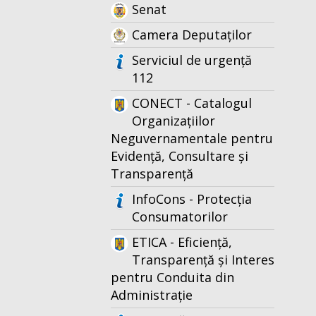
Senat
Camera Deputaților
Serviciul de urgență
112
CONECT - Catalogul
Organizațiilor
Neguvernamentale pentru
Evidență, Consultare și
Transparență
InfoCons - Protecția
Consumatorilor
ETICA - Eficiență,
Transparență și Interes
pentru Conduita din
Administrație