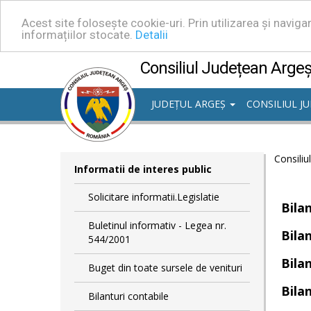
Acest site folosește cookie-uri. Prin utilizarea și navig
informațiilor stocate.
Detalii
Consiliul Județean Arge
JUDEȚUL ARGEȘ
CONSILIUL J
Consiliu
Informatii de interes public
Solicitare informatii.Legislatie
Bilan
Buletinul informativ - Legea nr.
Bilan
544/2001
Bilan
Buget din toate sursele de venituri
Bilan
Bilanturi contabile