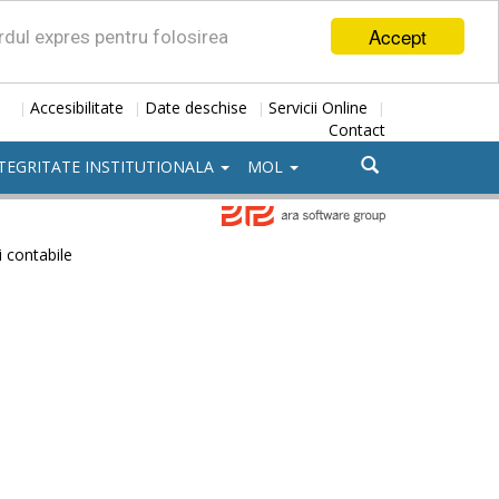
Accept
ordul expres pentru folosirea
Accesibilitate
Date deschise
Servicii Online
|
|
|
|
Contact
TEGRITATE INSTITUTIONALA
MOL
i contabile