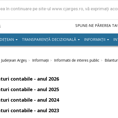
area în continuare pe site-ul www.cjarges.ro, vă exprimați ac
ș
SPUNE-NE PĂREREA TA!
UDEȚEAN
TRANSPARENȚĂ DECIZIONALĂ
INFORMAȚII
IN
l Județean Argeș
Informații
Informatii de interes public
Bilantur
turi contabile - anul 2026
turi contabile - anul 2025
turi contabile - anul 2024
turi contabile - anul 2023