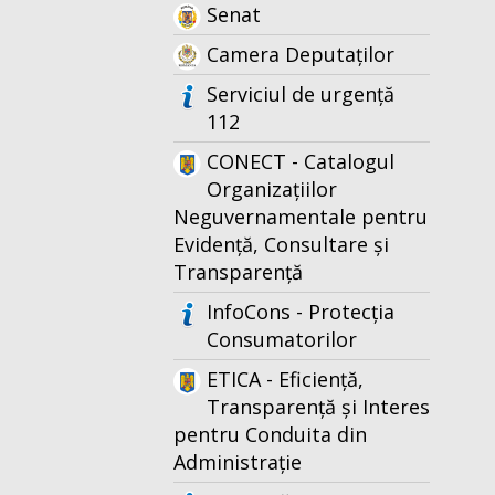
Senat
Camera Deputaților
Serviciul de urgență
112
CONECT - Catalogul
Organizațiilor
Neguvernamentale pentru
Evidență, Consultare și
Transparență
InfoCons - Protecția
Consumatorilor
ETICA - Eficiență,
Transparență și Interes
pentru Conduita din
Administrație