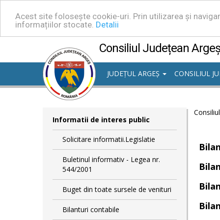
Acest site folosește cookie-uri. Prin utilizarea și navig
informațiilor stocate.
Detalii
Consiliul Județean Arge
JUDEȚUL ARGEȘ
CONSILIUL J
Consiliu
Informatii de interes public
Solicitare informatii.Legislatie
Bilan
Buletinul informativ - Legea nr.
Bilan
544/2001
Bilan
Buget din toate sursele de venituri
Bilan
Bilanturi contabile