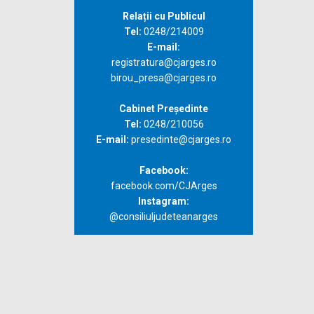
Relații cu Publicul
Tel:
0248/214009
E-mail:
registratura@cjarges.ro
birou_presa@cjarges.ro
Cabinet Președinte
Tel:
0248/210056
E-mail:
presedinte@cjarges.ro
Facebook:
facebook.com/CJArges
Instagram:
@consiliuljudeteanarges