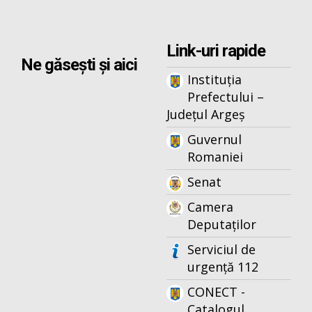
Link-uri rapide
Ne găsești și aici
Instituția
Prefectului –
Județul Argeș
Guvernul
Romaniei
Senat
Camera
Deputaților
Serviciul de
urgență 112
CONECT -
Catalogul