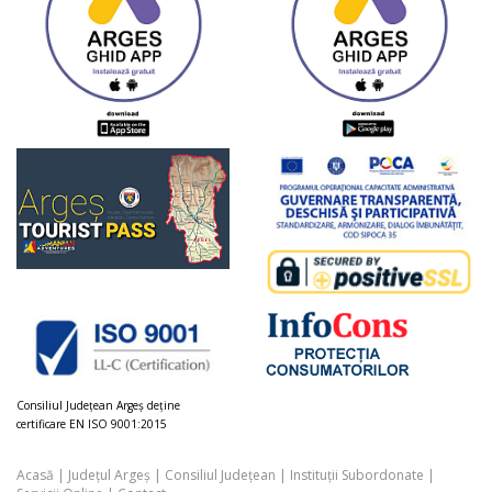
Consiliul Judeţean Argeș deţine
certificare EN ISO 9001:2015
Acasă
|
Județul Argeș
|
Consiliul Județean
|
Instituții Subordonate
|