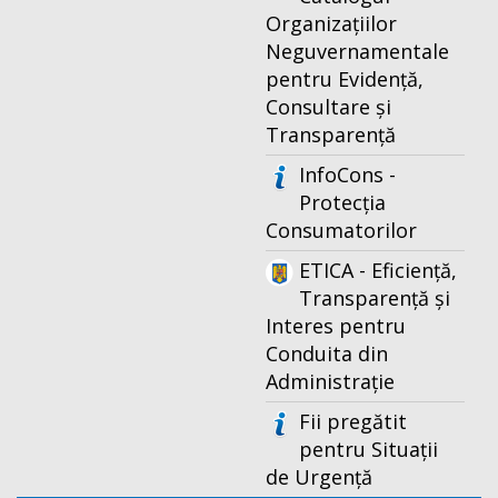
Organizațiilor
Neguvernamentale
pentru Evidență,
Consultare și
Transparență
InfoCons -
Protecția
Consumatorilor
ETICA - Eficiență,
Transparență și
Interes pentru
Conduita din
Administrație
Fii pregătit
pentru Situații
de Urgență