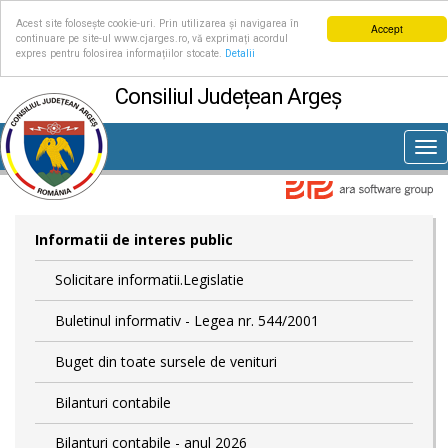
Acest site folosește cookie-uri. Prin utilizarea și navigarea în
Accept
continuare pe site-ul www.cjarges.ro, vă exprimați acordul
expres pentru folosirea informațiilor stocate.
Detalii
Consiliul Județean Argeș
Tog
nav
Informatii de interes public
Solicitare informatii.Legislatie
Buletinul informativ - Legea nr. 544/2001
Buget din toate sursele de venituri
Bilanturi contabile
Bilanturi contabile - anul 2026