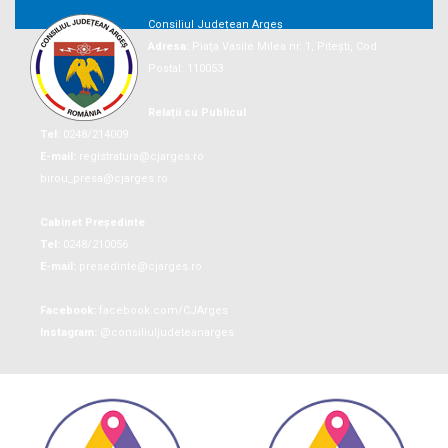
Consiliul Județean Argeș
Adresa:
Piaţa Vasile Milea nr. 1, Piteşti, Cod
Postal: 110053
Relații cu Publicul
Tel:
0248/214009
E-mail:
registratura@cjarges.ro
birou_presa@cjarges.ro
Cabinet Președinte
Tel:
0248/210056
E-mail:
presedinte@cjarges.ro
Facebook:
facebook.com/CJArges
Instagram:
@consiliuljudeteanarges