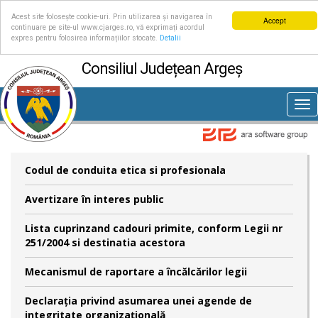
Acest site folosește cookie-uri. Prin utilizarea și navigarea în
Accept
continuare pe site-ul www.cjarges.ro, vă exprimați acordul
expres pentru folosirea informațiilor stocate.
Detalii
Consiliul Județean Argeș
Tog
nav
Codul de conduita etica si profesionala
Avertizare în interes public
Lista cuprinzand cadouri primite, conform Legii nr
251/2004 si destinatia acestora
Mecanismul de raportare a încălcărilor legii
Declaraţia privind asumarea unei agende de
integritate organizaţională