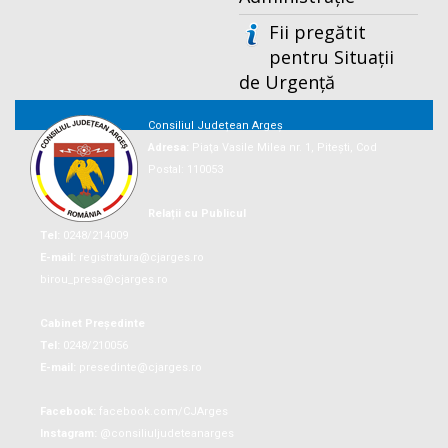
Fii pregătit
pentru Situații
de Urgență
Consiliul Județean Argeș
Adresa:
Piaţa Vasile Milea nr. 1, Piteşti, Cod
Postal: 110053
Relații cu Publicul
Tel:
0248/214009
E-mail:
registratura@cjarges.ro
birou_presa@cjarges.ro
Cabinet Președinte
Tel:
0248/210056
E-mail:
presedinte@cjarges.ro
Facebook:
facebook.com/CJArges
Instagram:
@consiliuljudeteanarges