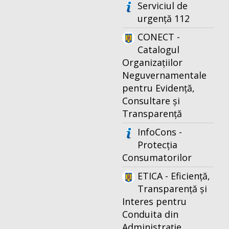
Serviciul de
urgență 112
CONECT -
Catalogul
Organizațiilor
Neguvernamentale
pentru Evidență,
Consultare și
Transparență
InfoCons -
Protecția
Consumatorilor
ETICA - Eficiență,
Transparență și
Interes pentru
Conduita din
Administrație