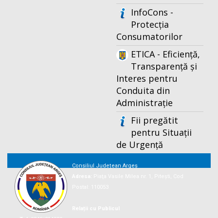
InfoCons -
Protecția
Consumatorilor
ETICA - Eficiență,
Transparență și
Interes pentru
Conduita din
Administrație
Fii pregătit
pentru Situații
de Urgență
Consiliul Județean Argeș
Adresa:
Piaţa Vasile Milea nr. 1, Piteşti, Cod
Postal: 110053
Relații cu Publicul