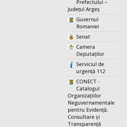
Prefectului –
Județul Argeș
Guvernul
Romaniei
Senat
Camera
Deputaților
Serviciul de
urgență 112
CONECT -
Catalogul
Organizațiilor
Neguvernamentale
pentru Evidență,
Consultare și
Transparență