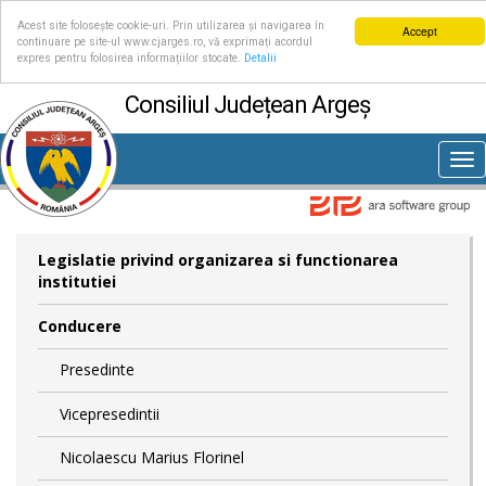
Acest site folosește cookie-uri. Prin utilizarea și navigarea în
Accept
continuare pe site-ul www.cjarges.ro, vă exprimați acordul
expres pentru folosirea informațiilor stocate.
Detalii
Consiliul Județean Argeș
Tog
nav
Legislatie privind organizarea si functionarea
institutiei
Conducere
Presedinte
Vicepresedintii
Nicolaescu Marius Florinel