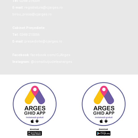
Tel:
0248/214009
E-mail:
registratura@cjarges.ro
birou_presa@cjarges.ro
Cabinet Președinte
Tel:
0248/210056
E-mail:
presedinte@cjarges.ro
Facebook:
facebook.com/CJArges
Instagram:
@consiliuljudeteanarges