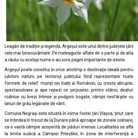
Leagăn de tradiție și legendă, Argeșul este unul dintre județele țării
cele mai binecuvântate. Pe meleagurile aflate de o parte și de alta
a râului cu același nume s-au scris pagini importante de istorie.
Argeșul poate constitui în orice anotimp o destinație ideală pentru
iubitorii naturii, pe teritoriul județului fiind reprezentate toate
formele de relief: munții cei înalți ai României, cu creste abrupte,
spectaculoase și ape repezi ce șerpuiesc printre stânci, dealuri
rodnice cu livezi întinse și podgorii bogate, câmpii nesfârșite cu
lanuri de grâu legănate de vânt.
Comuna Negrași este situată în inima fostei țări Vlașca, ținut care
se întindea în trecut de la Dunăre până aproape de zonele colinare,
ca o vastă câmpie acoperită de păduri imense. Localitatea se află
la limita sudică a Câmpiei Piteștilor, în zona de interferență a