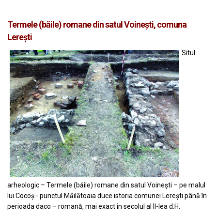
Termele (băile) romane din satul Voinești, comuna
Lerești
Situl
arheologic – Termele (băile) romane din satul Voinești – pe malul
lui Cocoș - punctul Măilătoaia duce istoria comunei Lerești până în
perioada daco – romană, mai exact în secolul al II-lea d.H.