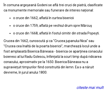
În comuna argeșeană Godeni se află trei cruci de piatră, clasificate
ca monumente memoriale sau funerare de interes național:
o cruce din 1662, aflată în curtea bisericii
o cruce din 1759, aflată pe vechiul drum spre Mărcuș
o cruce din 1668, aflată în fostul cimitir din strada Popești.
Crucea din 1662, cunoscută și ca "Crucea jupanului Nica" sau
"Crucea cea înaltă de la poarta bisericii", marchează locul unde a
fost amplasată Biserica Băneasa - biserica ce aparținea conacului
boieresc al lui Radu Golescu, înființată la scurt timp după ridicarea
conacului, aproximativ pe la 1650. Biserica Băneasa nu a
supraviețuit timpurilor fiind construită din lemn. Ea s-a năruit
devreme, în jurul anului 1800.
citeste mai mult