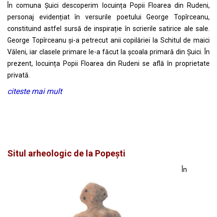
În comuna Șuici descoperim locuința Popii Floarea din Rudeni,
personaj evidențiat în versurile poetului George Topîrceanu,
constituind astfel sursă de inspirație în scrierile satirice ale sale.
George Topîrceanu și-a petrecut anii copilăriei la Schitul de maici
Văleni, iar clasele primare le-a făcut la școala primară din Șuici. În
prezent, locuința Popii Floarea din Rudeni se află în proprietate
privată.
citeste mai mult
Situl arheologic de la Popești
În