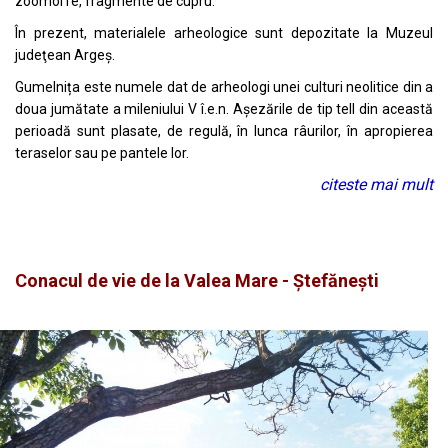
zoomorfe, fragmente de cupru.
În prezent, materialele arheologice sunt depozitate la Muzeul
judeţean Argeş.
Gumelnița este numele dat de arheologi unei culturi neolitice din a
doua jumătate a mileniului V î.e.n. Așezările de tip tell din această
perioadă sunt plasate, de regulă, în lunca râurilor, în apropierea
teraselor sau pe pantele lor.
citeste mai mult
Conacul de vie de la Valea Mare - Ștefănești