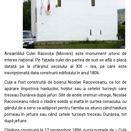
Ansamblul Culei Racovița (Mioveni) este monument istoric de
interes național.
Pe fațada culei din partea de sud se află o placă
datată pe la sfârșitul secolului al XIX – lea, pe care este
inscripționată data construirii edificiului în anul 1806.
Cula a fost construită de boierul Nicolae Racoviceanu, ca loc de
apărare împotriva haiducilor, hoților sau a cetelor turcești care
treceau Dunărea după jafuri.
Silit de acele vremuri vitrege, Nicolae
Racoviceanu ridică o clădire solidă și înaltă în curtea conacului, cu
gândul de a servi ca adăpost pentru familia sa atunci când haiducii
porneau în jefuire sau când cetele turcești treceau Dunărea, tot
după jefuire.
Clădirea construită la 12 septembrie 1806, purta numele de – Culă