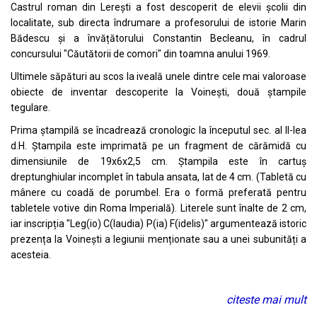
Castrul roman din Lerești a fost descoperit de elevii școlii din
localitate, sub directa îndrumare a profesorului de istorie Marin
Bădescu și a învățătorului Constantin Becleanu, în cadrul
concursului "Căutătorii de comori" din toamna anului 1969.
Ultimele săpături au scos la iveală unele dintre cele mai valoroase
obiecte de inventar descoperite la Voinești, două ștampile
tegulare.
Prima ștampilă se încadrează cronologic la începutul sec. al II-lea
d.H. Ștampila este imprimată pe un fragment de cărămidă cu
dimensiunile de 19x6x2,5 cm. Ștampila este în cartuș
dreptunghiular incomplet în tabula ansata, lat de 4 cm. (Tabletă cu
mânere cu coadă de porumbel. Era o formă preferată pentru
tabletele votive din Roma Imperială). Literele sunt înalte de 2 cm,
iar inscripția "Leg(io) C(laudia) P(ia) F(idelis)" argumentează istoric
prezența la Voinești a legiunii menționate sau a unei subunități a
acesteia.
citeste mai mult