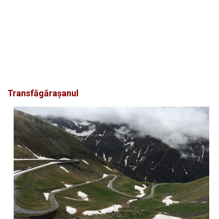
Transfăgărașanul