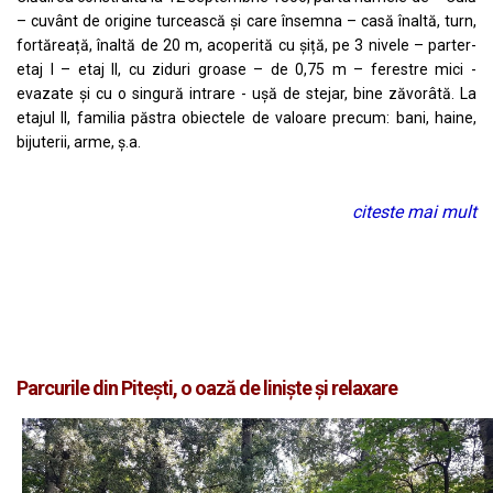
– cuvânt de origine turcească și care însemna – casă înaltă, turn,
fortăreață, înaltă de 20 m, acoperită cu șiță, pe 3 nivele – parter-
etaj I – etaj II, cu ziduri groase – de 0,75 m – ferestre mici -
evazate și cu o singură intrare - ușă de stejar, bine zăvorâtă. La
etajul II, familia păstra obiectele de valoare precum: bani, haine,
bijuterii, arme, ș.a.
citeste mai mult
Parcurile din Pitești, o oază de liniște și relaxare