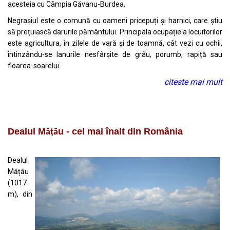
acesteia cu Câmpia Găvanu-Burdea.
Negrașiul este o comună cu oameni pricepuți și harnici, care știu
să prețuiască darurile pământului. Principala ocupație a locuitorilor
este agricultura, în zilele de vară și de toamnă, cât vezi cu ochii,
întinzându-se lanurile nesfârșite de grâu, porumb, rapiță sau
floarea-soarelui.
citeste mai mult
Dealul M
u - cel mai înalt din România
ăță
Dealul
Mățău
(1017
m), din