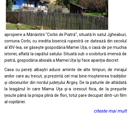
apropiere a Mănăstirii "Corbii de Piatră", situată în satul Jgheaburi,
comuna Corbi, cu inedita biserică rupestră ce datează din secolul
al XIV-lea, se găsește gospodăria Mamei Uța, o casă de pe muchia
istoriei, aflată la capătul satului. Situată sub o scobitură imensă de
piatră, gospodăria abisală a Mamei Uța își face apariția discret.
Casa cu pereți albaștri aduce aminte de alte timpuri, de mirajul
anilor care au trecut, și prezintă cel mai bine moștenirea tradițiilor
și obiceiurilor din nordul județului Argeș. De la paturile de altădată
la leagănul în care Mama Uța și-a crescut fiica, de la preșurile
țesute până la prispa plină de flori, totul pare decupat dintr-un film
al copilăriei.
citeste mai mult