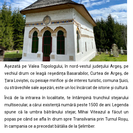
Așezată pe Valea Topologului, în nord-vestul judeţului Argeş, pe
vechiul drum ce leagă reședința Basarabilor, Curtea de Argeş, de
Ţara Loviştei, cu peisaje mirifice și de interes turistic, comuna Șuici,
cu străvechile sale așezări, este un loc încărcat de istorie și cultură.
Încă de la intrarea în localitate, te întâmpină trunchiul stejarului
multisecular, a cărui existenţă numără peste 1500 de ani. Legenda
spune că la umbra bătrânului stejar, Mihai Viteazul a făcut un
popas pe când se afla în drum spre Transilvania prin Turnul Roşu,
în campania ce a precedat bătălia de la Şelimber.