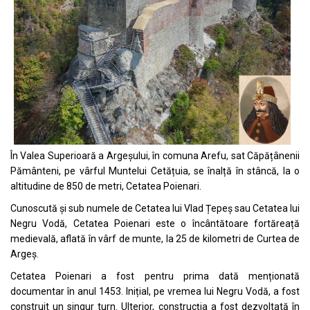
În Valea Superioară a Argeșului, în comuna Arefu, sat Căpățânenii
Pământeni, pe vârful Muntelui Cetățuia, se înalță în stâncă, la o
altitudine de 850 de metri, Cetatea Poienari.
Cunoscută și sub numele de Cetatea lui Vlad Țepeș sau Cetatea lui
Negru Vodă, Cetatea Poienari este o încântătoare fortăreață
medievală, aflată în vârf de munte, la 25 de kilometri de Curtea de
Argeș.
Cetatea Poienari a fost pentru prima dată menționată
documentar în anul 1453. Inițial, pe vremea lui Negru Vodă, a fost
construit un singur turn. Ulterior, construcția a fost dezvoltată în