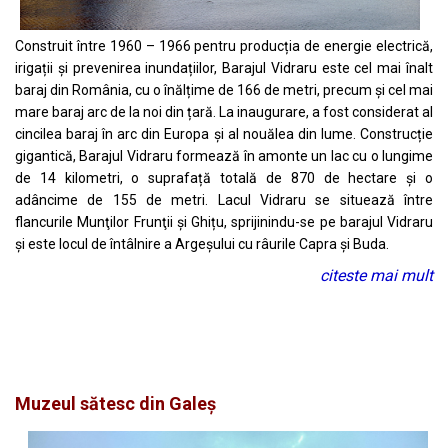
Construit între 1960 – 1966 pentru producția de energie electrică,
irigații și prevenirea inundațiilor, Barajul Vidraru este cel mai înalt
baraj din România, cu o înălțime de 166 de metri, precum și cel mai
mare baraj arc de la noi din țară. La inaugurare, a fost considerat al
cincilea baraj în arc din Europa și al nouălea din lume. Construcție
gigantică, Barajul Vidraru formează în amonte un lac cu o lungime
de 14 kilometri, o suprafață totală de 870 de hectare și o
adâncime de 155 de metri. Lacul Vidraru se situează între
flancurile Munţilor Frunţii şi Ghițu, sprijinindu-se pe barajul Vidraru
și este locul de întâlnire a Argeșului cu râurile Capra și Buda.
citeste mai mult
Muzeul sătesc din Galeș