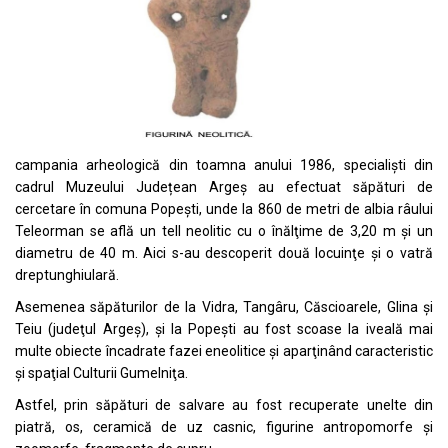
campania arheologică din toamna anului 1986, specialiști din
cadrul Muzeului Județean Argeș au efectuat săpături de
cercetare în comuna Popești, unde la 860 de metri de albia râului
Teleorman se află un tell neolitic cu o înălţime de 3,20 m şi un
diametru de 40 m. Aici s-au descoperit două locuinţe şi o vatră
dreptunghiulară.
Asemenea săpăturilor de la Vidra, Tangâru, Căscioarele, Glina şi
Teiu (judeţul Argeş), și la Popeşti au fost scoase la iveală mai
multe obiecte încadrate fazei eneolitice şi aparţinând caracteristic
şi spaţial Culturii Gumelniţa.
Astfel, prin săpături de salvare au fost recuperate unelte din
piatră, os, ceramică de uz casnic, figurine antropomorfe şi