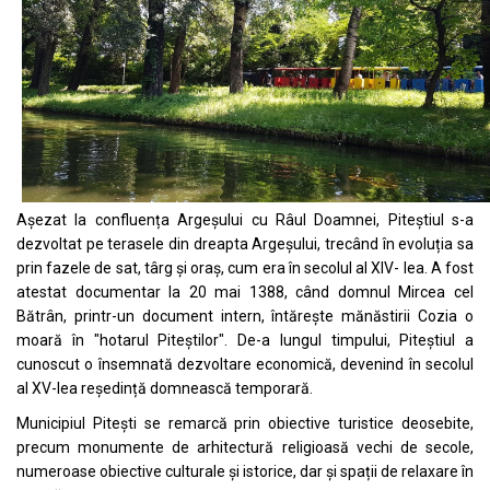
Așezat la confluența Argeșului cu Râul Doamnei, Piteștiul s-a
dezvoltat pe terasele din dreapta Argeșului, trecând în evoluția sa
prin fazele de sat, târg și oraș, cum era în secolul al XIV- lea. A fost
atestat documentar la 20 mai 1388, când domnul Mircea cel
Bătrân, printr-un document intern, întărește mănăstirii Cozia o
moară în "hotarul Piteștilor". De-a lungul timpului, Piteștiul a
cunoscut o însemnată dezvoltare economică, devenind în secolul
al XV-lea reședință domnească temporară.
Municipiul Pitești se remarcă prin obiective turistice deosebite,
precum monumente de arhitectură religioasă vechi de secole,
numeroase obiective culturale și istorice, dar și spații de relaxare în