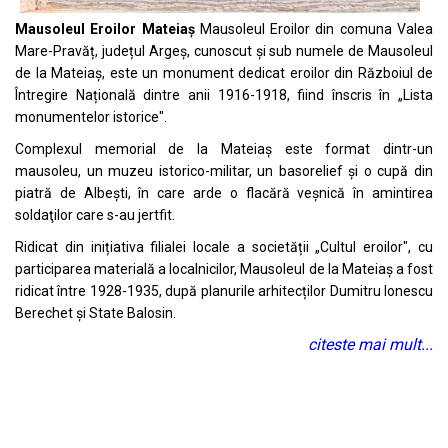
Mausoleul Eroilor Mateiaș
Mausoleul Eroilor din comuna Valea
Mare-Pravăț, județul Argeș, cunoscut și sub numele de Mausoleul
de la Mateiaș, este un monument dedicat eroilor din Războiul de
Întregire Națională dintre anii 1916-1918, fiind înscris în „Lista
monumentelor istorice".
Complexul memorial de la Mateiaș este format dintr-un
mausoleu, un muzeu istorico-militar, un basorelief și o cupă din
piatră de Albeşti, în care arde o flacără veşnică în amintirea
soldaţilor care s-au jertfit.
Ridicat din inițiativa filialei locale a societății „Cultul eroilor", cu
participarea materială a localnicilor, Mausoleul de la Mateiaș a fost
ridicat între 1928-1935, după planurile arhitecților Dumitru Ionescu
Berechet și State Balosin.
citeste mai mult...