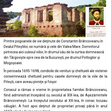
Printre pogoanele de vie deţinute de Constantin Brâncoveanu în
Dealul Piteştilor, se numără şi cele din Valea Mare. Domnitorul
petrecea aici culesul viilor, în drumul său de la curtea domnească
din Târgovişte spre cea de la Bucureşti, pe drumul Potlogilor şi
Mogoşoaiei.
În perioada 1695-1698, condicile de venituri şi cheltuieli ale visteriei
consemnează cheltuieli pentru casele domneşti de la viile de la
Piteşti, care aveau pivniţe şi foişor.
Conacul a rămas o vreme în proprietatea familiei Brâncoveanu,
fiind administrat începând cu secolul al XIX-lea, de Aşezămintele
Brâncoveneşti. La începutul secolului al XX-lea, în conac locuiau
călugări. A fost apoi deţinut de proprietari privaţi până în anul