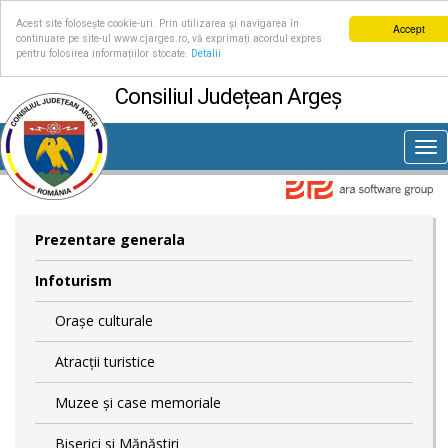
Acest site folosește cookie-uri. Prin utilizarea și navigarea în
Accept
continuare pe site-ul www.cjarges.ro, vă exprimați acordul expres
pentru folosirea informațiilor stocate.
Detalii
Consiliul Județean Argeș
Tog
nav
Prezentare generala
Infoturism
Orașe culturale
Atracții turistice
Muzee și case memoriale
Biserici si Mănăstiri