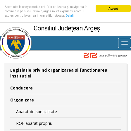
Acest site folosește cookie-uri. Prin utilizarea și navigarea în
Accept
continuare pe site-ul www.cjarges.ro, vă exprimați acordul
expres pentru folosirea informațiilor stocate.
Detalii
Consiliul Județean Argeș
Tog
nav
Legislatie privind organizarea si functionarea
institutiei
Conducere
Organizare
Aparat de specialitate
ROF aparat propriu