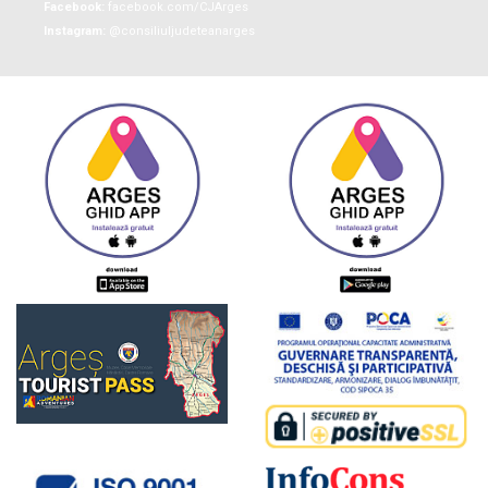
Facebook:
facebook.com/CJArges
Instagram:
@consiliuljudeteanarges