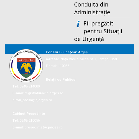
Conduita din
Administrație
Fii pregătit
pentru Situații
de Urgență
Consiliul Județean Argeș
Adresa:
Piaţa Vasile Milea nr. 1, Piteşti, Cod
Postal: 110053
Relații cu Publicul
Tel:
0248/214009
E-mail:
registratura@cjarges.ro
birou_presa@cjarges.ro
Cabinet Președinte
Tel:
0248/210056
E-mail:
presedinte@cjarges.ro