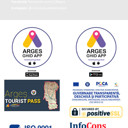
Facebook:
facebook.com/CJArges
Instagram:
@consiliuljudeteanarges