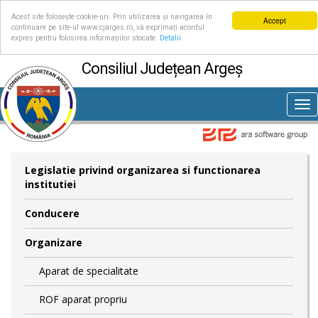
Acest site folosește cookie-uri. Prin utilizarea și navigarea în
Accept
continuare pe site-ul www.cjarges.ro, vă exprimați acordul
expres pentru folosirea informațiilor stocate.
Detalii
Consiliul Județean Argeș
Tog
nav
Legislatie privind organizarea si functionarea
institutiei
Conducere
Organizare
Aparat de specialitate
ROF aparat propriu