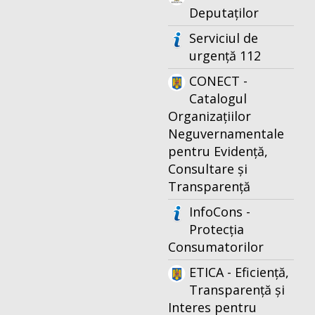
Deputaților
Serviciul de
urgență 112
CONECT -
Catalogul
Organizațiilor
Neguvernamentale
pentru Evidență,
Consultare și
Transparență
InfoCons -
Protecția
Consumatorilor
ETICA - Eficiență,
Transparență și
Interes pentru