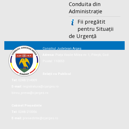
Conduita din
Administrație
Fii pregătit
pentru Situații
de Urgență
Consiliul Județean Argeș
Adresa:
Piaţa Vasile Milea nr. 1, Piteşti, Cod
Postal: 110053
Relații cu Publicul
Tel:
0248/214009
E-mail:
registratura@cjarges.ro
birou_presa@cjarges.ro
Cabinet Președinte
Tel:
0248/210056
E-mail:
presedinte@cjarges.ro