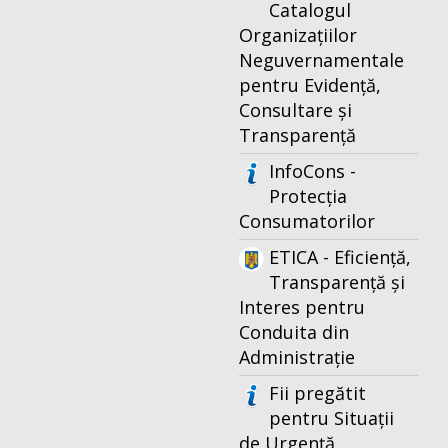
Catalogul
Organizațiilor
Neguvernamentale
pentru Evidență,
Consultare și
Transparență
InfoCons -
Protecția
Consumatorilor
ETICA - Eficiență,
Transparență și
Interes pentru
Conduita din
Administrație
Fii pregătit
pentru Situații
de Urgență