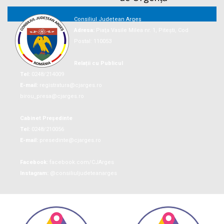
Consiliul Județean Argeș
Adresa:
Piaţa Vasile Milea nr. 1, Piteşti, Cod
Postal: 110053
Relații cu Publicul
Tel:
0248/214009
E-mail:
registratura@cjarges.ro
birou_presa@cjarges.ro
Cabinet Președinte
Tel:
0248/210056
E-mail:
presedinte@cjarges.ro
Facebook:
facebook.com/CJArges
Instagram:
@consiliuljudeteanarges