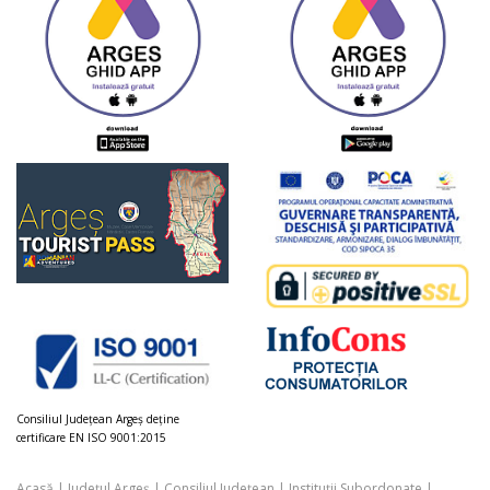
Consiliul Judeţean Argeș deţine
certificare EN ISO 9001:2015
Acasă
|
Județul Argeș
|
Consiliul Județean
|
Instituții Subordonate
|