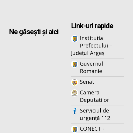
Link-uri rapide
Ne găsești și aici
Instituția
Prefectului –
Județul Argeș
Guvernul
Romaniei
Senat
Camera
Deputaților
Serviciul de
urgență 112
CONECT -