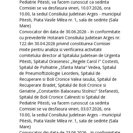
Pediatrie Pitesti, va facem cunoscut ca sedinta
Comisiei se va desfasura vineri, 10.07.2026, ora
10.00, la sediul Consiliului Judetean Arges - municipiul
Pitesti, Piata Vasile Milea nr. 1, sala de sedinte (Sala
Mare)
Convocator din data de 30.06.2026 - In conformitate
cu prevederile Hotararii Consiliului Judetean Arges nr.
122 din 30.04.2026 privind constituirea Comisiei
mixte pentru analiza si verificarea activitatii
comitetului director al Spitalului Judetean de Urgenta
Pitesti, Spitatul Orasenesc „Regele Carol I" Costesti,
Spitalul de Psihiatrie „Sfanta Maria" Vedea, Spitalul
de Pneumoftiziologie Leordeni, Spitalul de
Recuperare si Boli Cronice Valea Iasului, Spitalul de
Recuperare Bradet, Spitalul de Boli Cronice si
Geriatrie „Constantin Balaceanu Stolnici" Stefanesti,
Spitalul de Boli Cronice Calinesti si Spitalul de
Pediatrie Pitesti, va facem cunoscut ca sedinta
Comisiei se va desfasura vineri, 03.07.2026, ora
10.00, la sediul Consiliului Judetean Arges - municipiul
Pitesti, Piata Vasile Milea nr. 1, sala de sedinte (Sala
Mare)
Convocator din data de 23.06.2026 - In conformitate