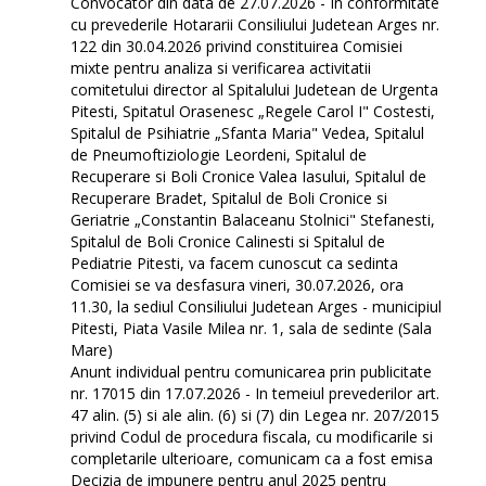
Convocator din data de 27.07.2026 - In conformitate
cu prevederile Hotararii Consiliului Judetean Arges nr.
122 din 30.04.2026 privind constituirea Comisiei
mixte pentru analiza si verificarea activitatii
comitetului director al Spitalului Judetean de Urgenta
Pitesti, Spitatul Orasenesc „Regele Carol I" Costesti,
Spitalul de Psihiatrie „Sfanta Maria" Vedea, Spitalul
de Pneumoftiziologie Leordeni, Spitalul de
Recuperare si Boli Cronice Valea Iasului, Spitalul de
Recuperare Bradet, Spitalul de Boli Cronice si
Geriatrie „Constantin Balaceanu Stolnici" Stefanesti,
Spitalul de Boli Cronice Calinesti si Spitalul de
Pediatrie Pitesti, va facem cunoscut ca sedinta
Comisiei se va desfasura vineri, 30.07.2026, ora
11.30, la sediul Consiliului Judetean Arges - municipiul
Pitesti, Piata Vasile Milea nr. 1, sala de sedinte (Sala
Mare)
Anunt individual pentru comunicarea prin publicitate
nr. 17015 din 17.07.2026 - In temeiul prevederilor art.
47 alin. (5) si ale alin. (6) si (7) din Legea nr. 207/2015
privind Codul de procedura fiscala, cu modificarile si
completarile ulterioare, comunicam ca a fost emisa
Decizia de impunere pentru anul 2025 pentru