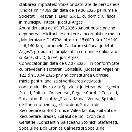
stabilirea impozitelor/taxelor datorate de persoanele
juridice nr. 14368 din data de 19.06.2026 pe numele
Societatii „Razvan si Liviu” S.R.L., cu domiciliul fiscal
in municipiul Pitesti, judetul Arges
Anunt din data de 09.07.2026 - Anunt public privind
depunerea solicitarii de emitere a acordului de mediu
„Modernizare DJ 679A intre km 15+000-Km 21+140,
L=6,140 Km, comunele Caldararu si Raca, judetul
Arges", propus a fi amplasat în comunele Caldararu
si Raca, str. DJ 679A, jud. Arges
Convocator din data de 07.07.2026 - In conformitate
cu prevederile Hotararii Consiliului Judetean Arges nr.
122 din 30.04.2026 privind constituirea Comisiei
mixte pentru analiza si verificarea activitatii
comitetului director al Spitalului Judetean de Urgenta
Pitesti, Spitatul Orasenesc „Regele Carol I" Costesti,
Spitalul de Psihiatrie „Sfanta Maria" Vedea, Spitalul
de Pneumoftiziologie Leordeni, Spitalul de
Recuperare si Boli Cronice Valea Iasului, Spitalul de
Recuperare Bradet, Spitalul de Boli Cronice si
Geriatrie „Constantin Balaceanu Stolnici" Stefanesti,
Spitalul de Boli Cronice Calinesti si Spitalul de