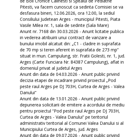
de Boli Cronice Calinesti si Spitalul de Pediatrie
Pitesti, va facem cunoscut ca sedinta Comisiei se va
desfasura bineri, 12.06.2026, ora 12.00, la sediul
Consiliului Judetean Arges - municipiul Pitesti, Piata
Vasile Milea nr. 1, sala de sedinte (Sala Mare)
Anunt nr. 7168 din 30.03.2026 - Anunt licitatie publica
in vederea atribuirii unui contract de vanzare a
bunului imobil alcatuit din: „C1 - cladire in suprafata
de 70 mp si teren aferent in suprafata de 273 mp”
situat in mun. Campulung, str. Fratii Golesti, nr. 1, jud.
Arges (Carte Funciara Nr. 84387 Campulung), aflat in
domeniul privat al judetul Arges
Anunt din data de 04.03.2026 - Anunt public privind
decizia etapei de incadrare privind proiectul „Pod
peste raul Arges pe DJ 703H, Curtea de Arges - Valea
Danului”
Anunt din data de 13.01.2026 - Anunt public privind
depunerea solicitarii de emitere a acordului de mediu
pentru proiectul “Pod peste raul Arges pe DJ 703H,
Curtea de Arges - Valea Danului” pe teritoriul
administrativ teritorial al Comunei Valea Danului si al
Municipiului Curtea de Arges, jud. Arges
Anunt din data de 09.07.2026 - Anunt public privind