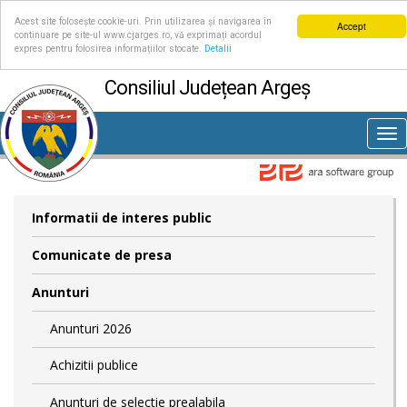
Acest site folosește cookie-uri. Prin utilizarea și navigarea în
Accept
continuare pe site-ul www.cjarges.ro, vă exprimați acordul
expres pentru folosirea informațiilor stocate.
Detalii
Consiliul Județean Argeș
Tog
nav
Informatii de interes public
Comunicate de presa
Anunturi
Anunturi 2026
Achizitii publice
Anunturi de selectie prealabila