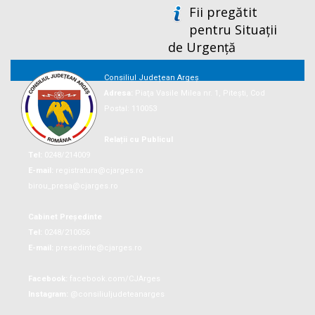
Fii pregătit
pentru Situații
de Urgență
Consiliul Județean Argeș
Adresa:
Piaţa Vasile Milea nr. 1, Piteşti, Cod
Postal: 110053
Relații cu Publicul
Tel:
0248/214009
E-mail:
registratura@cjarges.ro
birou_presa@cjarges.ro
Cabinet Președinte
Tel:
0248/210056
E-mail:
presedinte@cjarges.ro
Facebook:
facebook.com/CJArges
Instagram:
@consiliuljudeteanarges