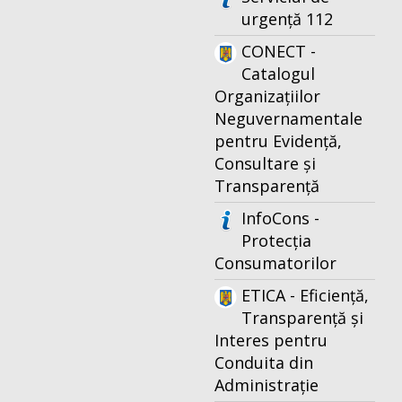
urgență 112
CONECT -
Catalogul
Organizațiilor
Neguvernamentale
pentru Evidență,
Consultare și
Transparență
InfoCons -
Protecția
Consumatorilor
ETICA - Eficiență,
Transparență și
Interes pentru
Conduita din
Administrație