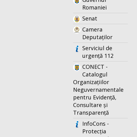
Romaniei
Senat
Camera
Deputaților
Serviciul de
urgență 112
CONECT -
Catalogul
Organizațiilor
Neguvernamentale
pentru Evidență,
Consultare și
Transparență
InfoCons -
Protecția