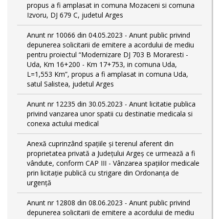
propus a fi amplasat in comuna Mozaceni si comuna
Izvoru, DJ 679 C, judetul Arges
Anunt nr 10066 din 04.05.2023 - Anunt public privind
depunerea solicitarii de emitere a acordului de mediu
pentru proiectul “Modernizare DJ 703 B Moraresti -
Uda, Km 16+200 - Km 17+753, in comuna Uda,
L=1,553 Km”, propus a fi amplasat in comuna Uda,
satul Salistea, judetul Arges
Anunt nr 12235 din 30.05.2023 - Anunt licitatie publica
privind vanzarea unor spatii cu destinatie medicala si
conexa actului medical
Anexă cuprinzând spaţiile şi terenul aferent din
proprietatea privată a Judeţului Argeş ce urmează a fi
vândute, conform CAP III - Vânzarea spațiilor medicale
prin licitație publică cu strigare din Ordonanța de
urgență
Anunt nr 12808 din 08.06.2023 - Anunt public privind
depunerea solicitarii de emitere a acordului de mediu