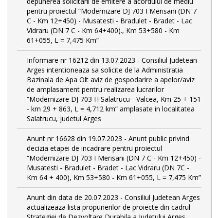
depunerea solicitarii de emitere a acordului de mediu
pentru proiectul “Modernizare DJ 703 I Merisani (DN 7
C - Km 12+450) - Musatesti - Bradulet - Bradet - Lac
Vidraru (DN 7 C - Km 64+400)., Km 53+580 - Km
61+055, L = 7,475 Km”
Informare nr 16212 din 13.07.2023 - Consiliul Judetean
Arges intentioneaza sa solicite de la Administratia
Bazinala de Apa Olt aviz de gospodarire a apelor/aviz
de amplasament pentru realizarea lucrarilor
“Modernizare DJ 703 H Salatrucu - Valcea, Km 25 + 151
- km 29 + 863, L = 4,712 km” amplasate in localitatea
Salatrucu, judetul Arges
Anunt nr 16628 din 19.07.2023 - Anunt public privind
decizia etapei de incadrare pentru proiectul
“Modernizare DJ 703 I Merisani (DN 7 C - Km 12+450) -
Musatesti - Bradulet - Bradet - Lac Vidraru (DN 7C -
Km 64 + 400), Km 53+580 - Km 61+055, L = 7,475 Km”
Anunt din data de 20.07.2023 - Consiliul Judetean Arges
actualizeaza lista propunerilor de proiecte din cadrul
Strategiei de Dezvoltare Durabila a Judetului Arges