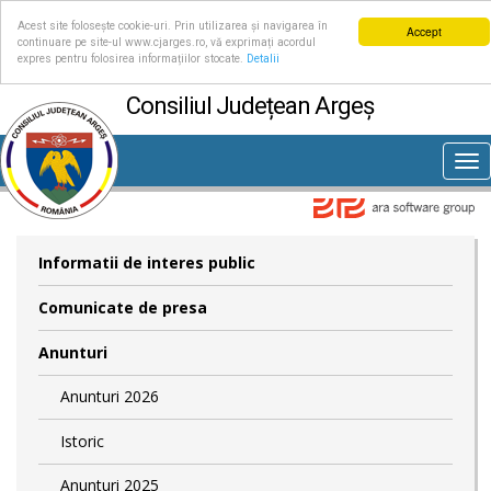
Acest site folosește cookie-uri. Prin utilizarea și navigarea în
Accept
continuare pe site-ul www.cjarges.ro, vă exprimați acordul
expres pentru folosirea informațiilor stocate.
Detalii
Consiliul Județean Argeș
Tog
nav
Informatii de interes public
Comunicate de presa
Anunturi
Anunturi 2026
Istoric
Anunturi 2025