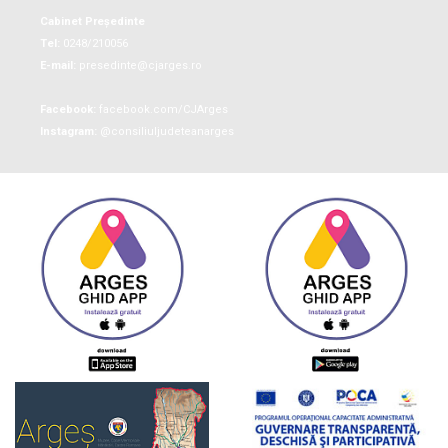
Cabinet Președinte
Tel:
0248/210056
E-mail:
presedinte@cjarges.ro
Facebook:
facebook.com/CJArges
Instagram:
@consiliuljudeteanarges