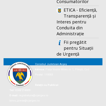
Consumatorilor
ETICA - Eficiență,
Transparență și
Interes pentru
Conduita din
Administrație
Fii pregătit
pentru Situații
de Urgență
Consiliul Județean Argeș
Adresa:
Piaţa Vasile Milea nr. 1, Piteşti, Cod
Postal: 110053
Relații cu Publicul
Tel:
0248/214009
E-mail:
registratura@cjarges.ro
birou_presa@cjarges.ro