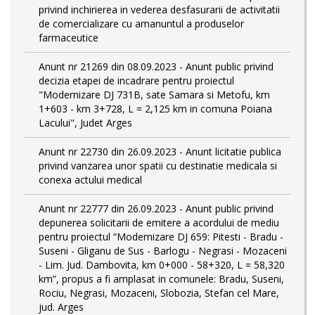
privind inchirierea in vederea desfasurarii de activitatii
de comercializare cu amanuntul a produselor
farmaceutice
Anunt nr 21269 din 08.09.2023 - Anunt public privind
decizia etapei de incadrare pentru proiectul
"Modernizare DJ 731B, sate Samara si Metofu, km
1+603 - km 3+728, L = 2,125 km in comuna Poiana
Lacului", Judet Arges
Anunt nr 22730 din 26.09.2023 - Anunt licitatie publica
privind vanzarea unor spatii cu destinatie medicala si
conexa actului medical
Anunt nr 22777 din 26.09.2023 - Anunt public privind
depunerea solicitarii de emitere a acordului de mediu
pentru proiectul “Modernizare DJ 659: Pitesti - Bradu -
Suseni - Gliganu de Sus - Barlogu - Negrasi - Mozaceni
- Lim. Jud. Dambovita, km 0+000 - 58+320, L = 58,320
km”, propus a fi amplasat in comunele: Bradu, Suseni,
Rociu, Negrasi, Mozaceni, Slobozia, Stefan cel Mare,
jud. Arges