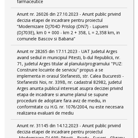
farmaceutice
Anunt nr. 26026 din 27.10.2023 - Anunt public privind
decizia etapei de incadrare pentru proiectul
“Modernizare DJ704D Prislop (DN7) - Lupueni
(DJ703E), km 0 + 000 - km 2 + 358, L = 2,358 km, in
comunele Bascov si Babana”
Anunt nr 28265 din 17.11.2023 - UAT Judetul Arges
avand sediul in municipiul Pitesti, b-dul Republicii, nr.
71, judetul Arges titular al planului/programului "PUZ:
Construire locuinte de serviciu" propus a se
implementa in orasul Stefanesti, str. Calea Bucuresti -
Stefanestii Noi, nr. 339B, nr. cadastral 82982, judetul
Arges anunta publicul interesat asupra deciziei privind
etapa de incadrare si anume planul se supune
procedurii de adoptare fara aviz de mediu, in
conformitate cu H.G. nr. 1076/2004, nu este necesara
realizarea evaluarii de mediu
Anunt nr. 31145 din 14.12.2023 - Anunt public privind
decizia etapei de incadrare pentru proiectul
„Modernizare DJ 695: Pitesti - Bradu - Suseni - Gliganu