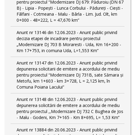
pentru proiectul “Modernizare DJ 679: Păduroiu (DN 67
B) - Lipia - Popești - Lunca Corbului - Pădureţi - Ciești -
Fâlfani - Cotmeana - Malu - Bârla - Lim. Jud. Olt, km
0+000 - 48+222, L = 47,670 km”
Anunt nr 13146 din 12.06.2023 - Anunt public privind
decizia etapei de incadrare pentru proiectul
„Modernizare DJ 703 B Moraresti - Uda, Km 16+200 -
Km 17+753, in comuna Uda, L=1,553 Km”
Anunt nr 13147 din 12.06.2023 - Anunt public privind
depunerea solicitarii de emitere a acordului de mediu
pentru proiectul “Modernizare DJ 731B, sate Sămara și
Metofu, km 1+603 - km 3+728, L = 2,125 km, în
Comuna Poiana Lacului”
Anunt nr 13148 din 12.06.2023 - Anunt public privind
depunerea solicitării de emitere a acordului de mediu
pentru proiectul ,,Modernizare DJ 732 C Bughea de Jos
- Malu - Godeni, Km 7+165 - Km 8+695, L= 1,53 Km’’
Anunt nr 13884 din 20.06.2023 - Anunt public privind