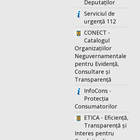
Deputaților
Serviciul de
urgență 112
CONECT -
Catalogul
Organizațiilor
Neguvernamentale
pentru Evidență,
Consultare și
Transparență
InfoCons -
Protecția
Consumatorilor
ETICA - Eficiență,
Transparență și
Interes pentru