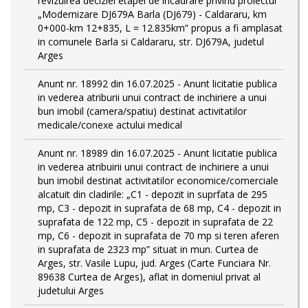
revizuirea deciziei etapei de incadrare privind proiectul
„Modernizare DJ679A Barla (DJ679) - Caldararu, km
0+000-km 12+835, L = 12.835km” propus a fi amplasat
in comunele Barla si Caldararu, str. DJ679A, judetul
Arges
Anunt nr. 18992 din 16.07.2025 - Anunt licitatie publica
in vederea atriburii unui contract de inchiriere a unui
bun imobil (camera/spatiu) destinat activitatilor
medicale/conexe actului medical
Anunt nr. 18989 din 16.07.2025 - Anunt licitatie publica
in vederea atribuirii unui contract de inchiriere a unui
bun imobil destinat activitatilor economice/comerciale
alcatuit din cladirile: „C1 - depozit in suprfata de 295
mp, C3 - depozit in suprafata de 68 mp, C4 - depozit in
suprafata de 122 mp, C5 - depozit in suprafata de 22
mp, C6 - depozit in suprafata de 70 mp si teren aferen
in suprafata de 2323 mp” situat in mun. Curtea de
Arges, str. Vasile Lupu, jud. Arges (Carte Funciara Nr.
89638 Curtea de Arges), aflat in domeniul privat al
judetului Arges