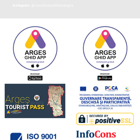
Instagram:
@consiliuljudeteanarges