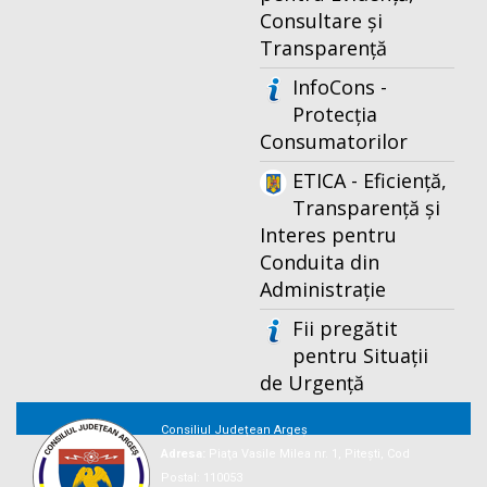
Consultare și
Transparență
InfoCons -
Protecția
Consumatorilor
ETICA - Eficiență,
Transparență și
Interes pentru
Conduita din
Administrație
Fii pregătit
pentru Situații
de Urgență
Consiliul Județean Argeș
Adresa:
Piaţa Vasile Milea nr. 1, Piteşti, Cod
Postal: 110053