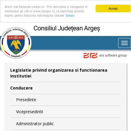
Acest site folosește cookie-uri. Prin utilizarea și navigarea în
Accept
continuare pe site-ul www.cjarges.ro, vă exprimați acordul
expres pentru folosirea informațiilor stocate.
Detalii
Consiliul Județean Argeș
Tog
nav
Legislatie privind organizarea si functionarea
institutiei
Conducere
Presedinte
Vicepresedintii
Administrator public