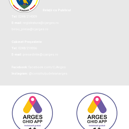
Relații cu Publicul
Tel:
0248/214009
E-mail:
registratura@cjarges.ro
birou_presa@cjarges.ro
Cabinet Președinte
Tel:
0248/210056
E-mail:
presedinte@cjarges.ro
Facebook:
facebook.com/CJArges
Instagram:
@consiliuljudeteanarges