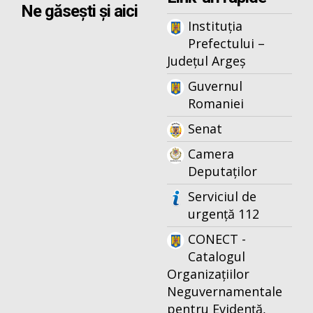
Ne găsești și aici
Instituția
Prefectului –
Județul Argeș
Guvernul
Romaniei
Senat
Camera
Deputaților
Serviciul de
urgență 112
CONECT -
Catalogul
Organizațiilor
Neguvernamentale
pentru Evidență,