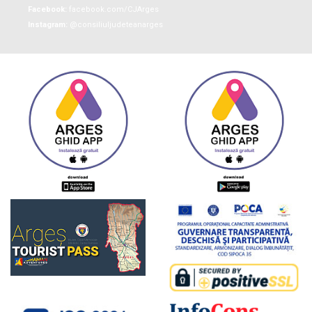
Facebook:
facebook.com/CJArges
Instagram:
@consiliuljudeteanarges