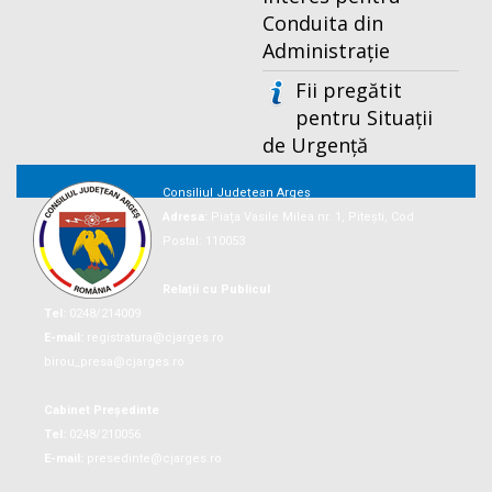
Conduita din
Administrație
Fii pregătit
pentru Situații
de Urgență
Consiliul Județean Argeș
Adresa:
Piaţa Vasile Milea nr. 1, Piteşti, Cod
Postal: 110053
Relații cu Publicul
Tel:
0248/214009
E-mail:
registratura@cjarges.ro
birou_presa@cjarges.ro
Cabinet Președinte
Tel:
0248/210056
E-mail:
presedinte@cjarges.ro