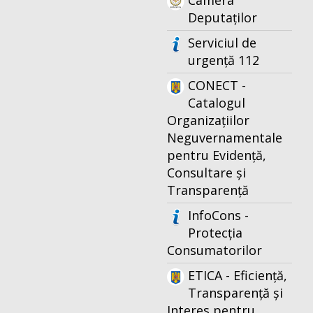
Camera
Deputaților
Serviciul de
urgență 112
CONECT -
Catalogul
Organizațiilor
Neguvernamentale
pentru Evidență,
Consultare și
Transparență
InfoCons -
Protecția
Consumatorilor
ETICA - Eficiență,
Transparență și
Interes pentru