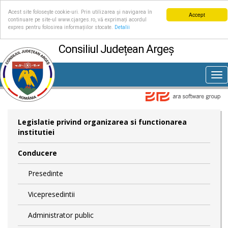
Acest site folosește cookie-uri. Prin utilizarea și navigarea în
Accept
continuare pe site-ul www.cjarges.ro, vă exprimați acordul
expres pentru folosirea informațiilor stocate.
Detalii
Consiliul Județean Argeș
Tog
nav
Legislatie privind organizarea si functionarea
institutiei
Conducere
Presedinte
Vicepresedintii
Administrator public