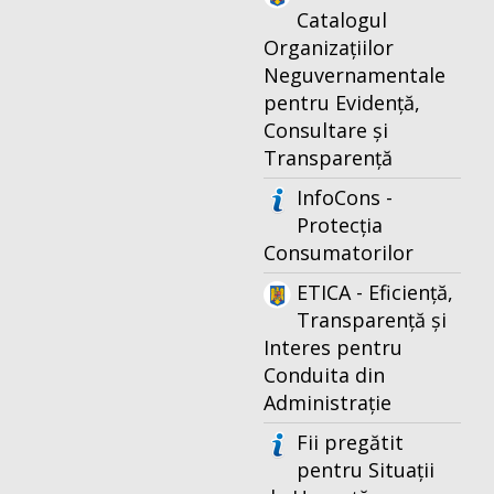
Catalogul
Organizațiilor
Neguvernamentale
pentru Evidență,
Consultare și
Transparență
InfoCons -
Protecția
Consumatorilor
ETICA - Eficiență,
Transparență și
Interes pentru
Conduita din
Administrație
Fii pregătit
pentru Situații