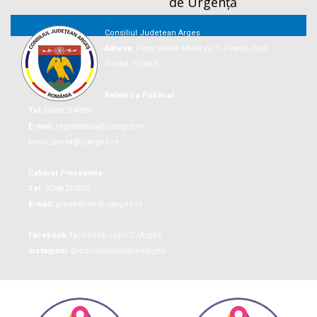
de Urgență
Consiliul Județean Argeș
Adresa:
Piaţa Vasile Milea nr. 1, Piteşti, Cod
Postal: 110053
Relații cu Publicul
Tel:
0248/214009
E-mail:
registratura@cjarges.ro
birou_presa@cjarges.ro
Cabinet Președinte
Tel:
0248/210056
E-mail:
presedinte@cjarges.ro
Facebook:
facebook.com/CJArges
Instagram:
@consiliuljudeteanarges