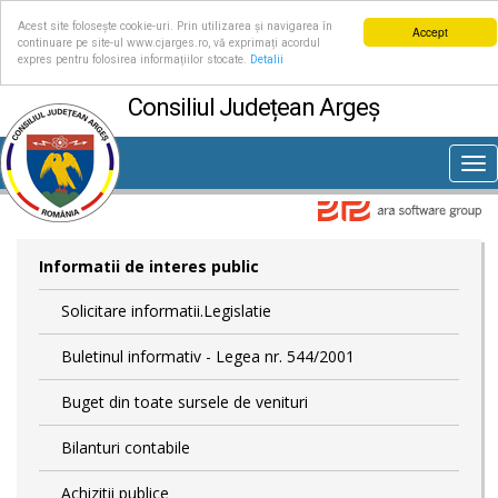
Acest site folosește cookie-uri. Prin utilizarea și navigarea în
Accept
continuare pe site-ul www.cjarges.ro, vă exprimați acordul
expres pentru folosirea informațiilor stocate.
Detalii
Consiliul Județean Argeș
Tog
nav
Informatii de interes public
Solicitare informatii.Legislatie
Buletinul informativ - Legea nr. 544/2001
Buget din toate sursele de venituri
Bilanturi contabile
Achizitii publice