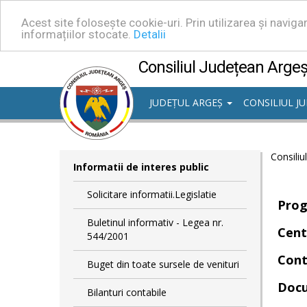
Acest site folosește cookie-uri. Prin utilizarea și navig
informațiilor stocate.
Detalii
Consiliul Județean Arge
JUDEȚUL ARGEȘ
CONSILIUL J
Consiliu
Informatii de interes public
Solicitare informatii.Legislatie
Progr
Buletinul informativ - Legea nr.
Cent
544/2001
Cont
Buget din toate sursele de venituri
Docu
Bilanturi contabile