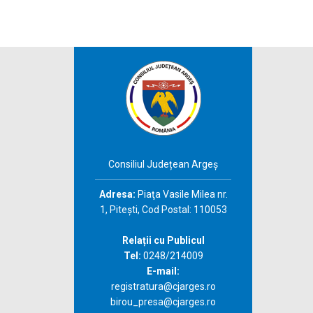
Consiliul Județean Argeș
Adresa:
Piaţa Vasile Milea nr.
1, Piteşti, Cod Postal: 110053
Relații cu Publicul
Tel:
0248/214009
E-mail:
registratura@cjarges.ro
birou_presa@cjarges.ro