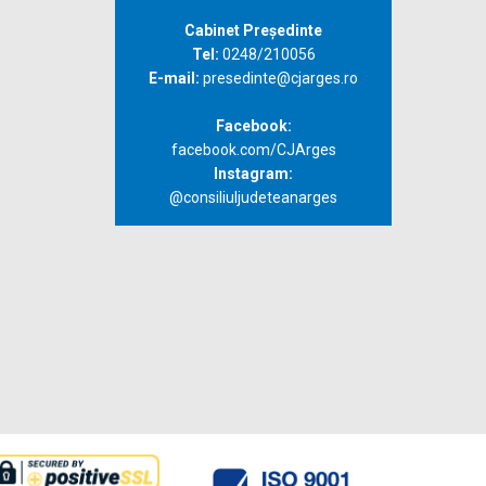
Cabinet Președinte
Tel:
0248/210056
E-mail:
presedinte@cjarges.ro
Facebook:
facebook.com/CJArges
Instagram:
@consiliuljudeteanarges