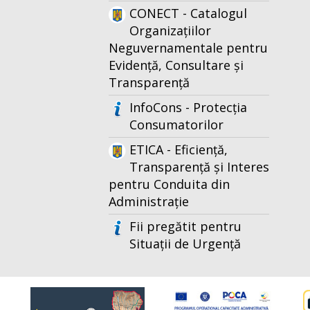
CONECT - Catalogul
Organizațiilor
Neguvernamentale pentru
Evidență, Consultare și
Transparență
InfoCons - Protecția
Consumatorilor
ETICA - Eficiență,
Transparență și Interes
pentru Conduita din
Administrație
Fii pregătit pentru
Situații de Urgență