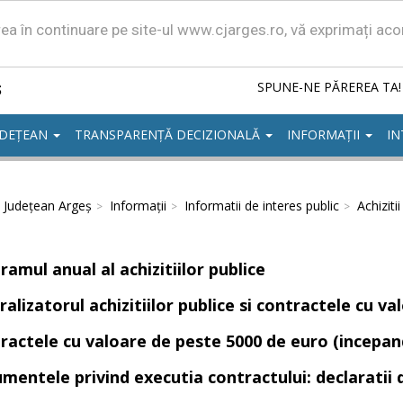
area în continuare pe site-ul www.cjarges.ro, vă exprimați ac
ș
SPUNE-NE PĂREREA TA!
UDEȚEAN
TRANSPARENȚĂ DECIZIONALĂ
INFORMAȚII
IN
l Județean Argeș
Informații
Informatii de interes public
Achizitii
amul anual al achizitiilor publice
ralizatorul achizitiilor publice si contractele cu v
ractele cu valoare de peste 5000 de euro (incepan
mentele privind executia contractului: declaratii 