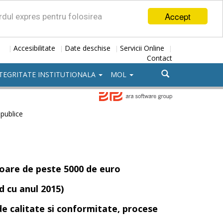
Accept
ordul expres pentru folosirea
Accesibilitate
Date deschise
Servicii Online
|
|
|
|
Contact
TEGRITATE INSTITUTIONALA
MOL
 publice
aloare de peste 5000 de euro
d cu anul 2015)
de calitate si conformitate, procese