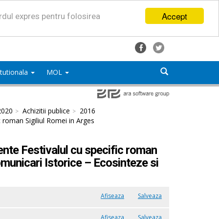
Accept
ordul expres pentru folosirea
titutionala
MOL
2020
Achizitii publice
2016
c roman Sigiliul Romei in Arges
ente Festivalul cu specific roman
municari Istorice – Ecosinteze si
Afiseaza
Salveaza
Afiseaza
Salveaza