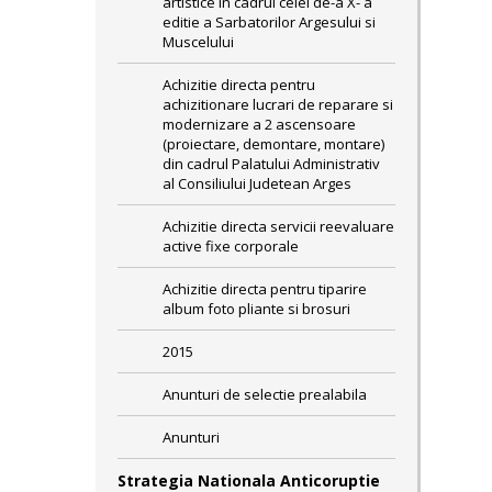
artistice in cadrul celei de-a X- a
editie a Sarbatorilor Argesului si
Muscelului
Achizitie directa pentru
achizitionare lucrari de reparare si
modernizare a 2 ascensoare
(proiectare, demontare, montare)
din cadrul Palatului Administrativ
al Consiliului Judetean Arges
Achizitie directa servicii reevaluare
active fixe corporale
Achizitie directa pentru tiparire
album foto pliante si brosuri
2015
Anunturi de selectie prealabila
Anunturi
Strategia Nationala Anticoruptie