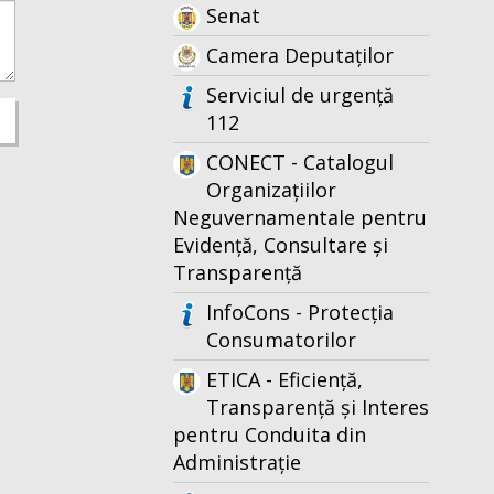
Senat
Camera Deputaților
Serviciul de urgență
112
CONECT - Catalogul
Organizațiilor
Neguvernamentale pentru
Evidență, Consultare și
Transparență
InfoCons - Protecția
Consumatorilor
ETICA - Eficiență,
Transparență și Interes
pentru Conduita din
Administrație