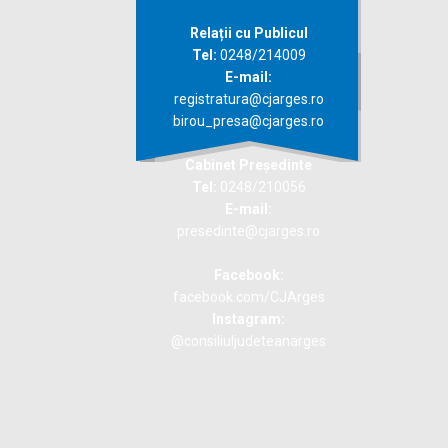
Relații cu Publicul
Tel:
0248/214009
E-mail:
registratura@cjarges.ro
birou_presa@cjarges.ro
Cabinet Președinte
Tel:
0248/210056
E-mail:
presedinte@cjarges.ro
Facebook:
facebook.com/CJArges
Instagram:
@consiliuljudeteanarges