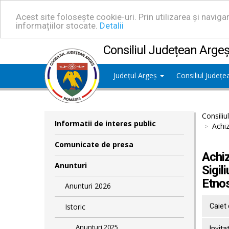
Acest site folosește cookie-uri. Prin utilizarea și navig
informațiilor stocate.
Detalii
Consiliul Județean Arge
Județul Argeș
Consiliul Județ
Consiliu
Informatii de interes public
Achiz
Comunicate de presa
Achiz
Anunturi
Sigil
Etnos
Anunturi 2026
Istoric
Caiet 
Anunturi 2025
Invita