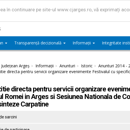
area în continuare pe site-ul www.cjarges.ro, vă exprimați ac
ș
ean
Transparență decizională
Informații
Integritate ins
l Județean Argeș
Informații
Anunturi
Istoric
Anunturi 2014 - 
itie directa pentru servicii organizare evenimente Festivalul cu specifi
itie directa pentru servicii organizare evenim
iul Romei in Arges si Sesiunea Nationala de Co
inteze Carpatine
de sarcini
tie de participare