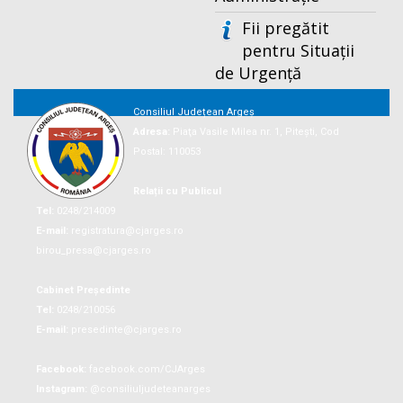
Fii pregătit
pentru Situații
de Urgență
Consiliul Județean Argeș
Adresa:
Piaţa Vasile Milea nr. 1, Piteşti, Cod
Postal: 110053
Relații cu Publicul
Tel:
0248/214009
E-mail:
registratura@cjarges.ro
birou_presa@cjarges.ro
Cabinet Președinte
Tel:
0248/210056
E-mail:
presedinte@cjarges.ro
Facebook:
facebook.com/CJArges
Instagram:
@consiliuljudeteanarges