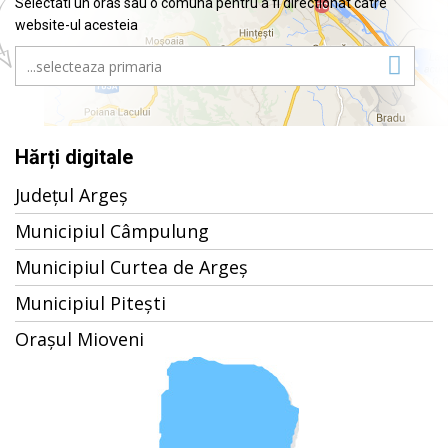
Selectati un oras sau o comuna pentru a fi directionat catre
website-ul acesteia
Hărți digitale
Județul Argeș
Municipiul Câmpulung
Municipiul Curtea de Argeș
Municipiul Pitești
Orașul Mioveni