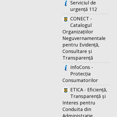
Serviciul de
urgență 112
CONECT -
Catalogul
Organizațiilor
Neguvernamentale
pentru Evidență,
Consultare și
Transparență
InfoCons -
Protecția
Consumatorilor
ETICA - Eficiență,
Transparență și
Interes pentru
Conduita din
Administrație