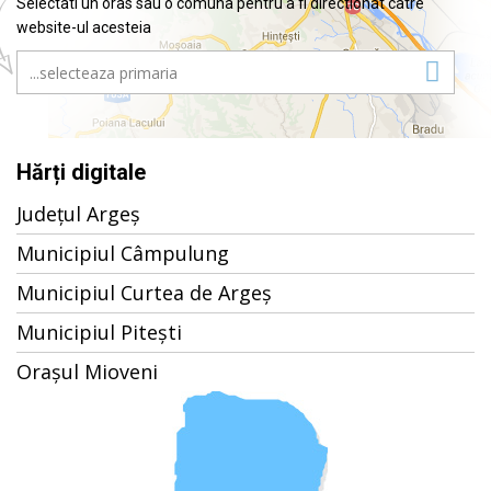
Selectati un oras sau o comuna pentru a fi directionat catre
website-ul acesteia
Hărți digitale
Județul Argeș
Municipiul Câmpulung
Municipiul Curtea de Argeș
Municipiul Pitești
Orașul Mioveni