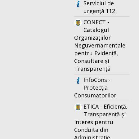
Serviciul de
urgență 112
CONECT -
Catalogul
Organizațiilor
Neguvernamentale
pentru Evidență,
Consultare și
Transparență
InfoCons -
Protecția
Consumatorilor
ETICA - Eficiență,
Transparență și
Interes pentru
Conduita din
Administrație