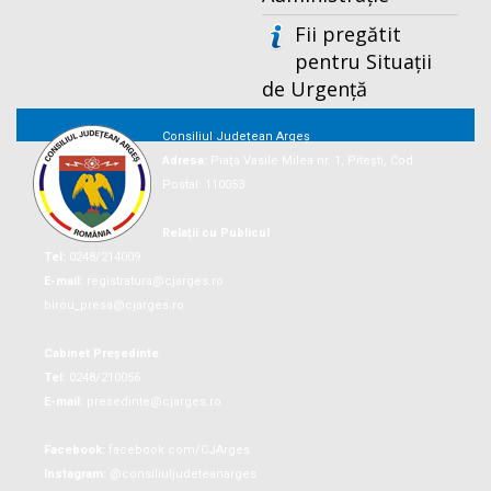
Fii pregătit
pentru Situații
de Urgență
Consiliul Județean Argeș
Adresa:
Piaţa Vasile Milea nr. 1, Piteşti, Cod
Postal: 110053
Relații cu Publicul
Tel:
0248/214009
E-mail:
registratura@cjarges.ro
birou_presa@cjarges.ro
Cabinet Președinte
Tel:
0248/210056
E-mail:
presedinte@cjarges.ro
Facebook:
facebook.com/CJArges
Instagram:
@consiliuljudeteanarges