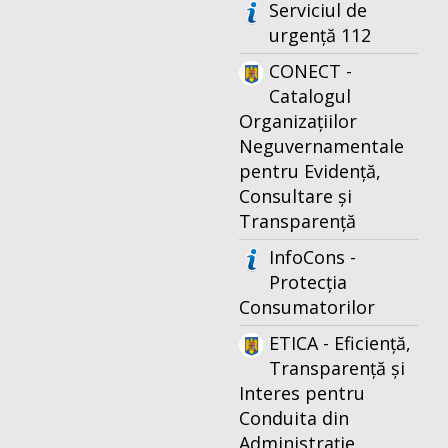
Serviciul de
urgență 112
CONECT -
Catalogul
Organizațiilor
Neguvernamentale
pentru Evidență,
Consultare și
Transparență
InfoCons -
Protecția
Consumatorilor
ETICA - Eficiență,
Transparență și
Interes pentru
Conduita din
Administrație