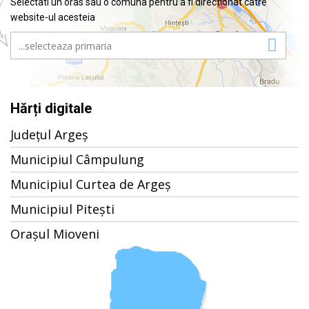
Selectati un oras sau o comuna pentru a fi directionat catre
website-ul acesteia
Hărți digitale
Județul Argeș
Municipiul Câmpulung
Municipiul Curtea de Argeș
Municipiul Pitești
Orașul Mioveni