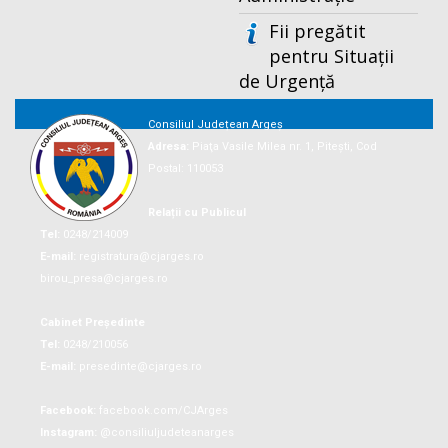
Fii pregătit
pentru Situații
de Urgență
Consiliul Județean Argeș
Adresa:
Piaţa Vasile Milea nr. 1, Piteşti, Cod
Postal: 110053
Relații cu Publicul
Tel:
0248/214009
E-mail:
registratura@cjarges.ro
birou_presa@cjarges.ro
Cabinet Președinte
Tel:
0248/210056
E-mail:
presedinte@cjarges.ro
Facebook:
facebook.com/CJArges
Instagram:
@consiliuljudeteanarges