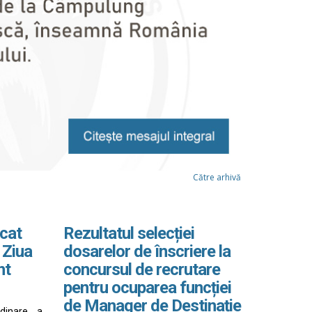
Către arhivă
cat
Rezultatul selecției
 Ziua
dosarelor de înscriere la
nt
concursul de recrutare
pentru ocuparea funcției
de Manager de Destinație
rdinare a