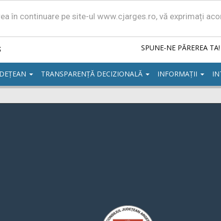
area în continuare pe site-ul www.cjarges.ro, vă exprimați ac
ș
SPUNE-NE PĂREREA TA!
UDEȚEAN
TRANSPARENȚĂ DECIZIONALĂ
INFORMAȚII
IN