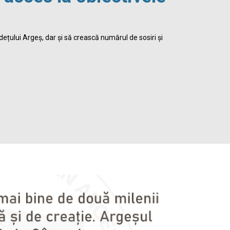
viața 
dețului Argeș, dar și să crească numărul de sosiri și
Biblioteca Jud
satisface inte
Detalii