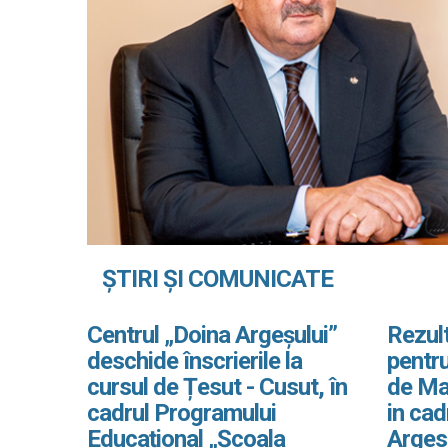
ȘTIRI ȘI COMUNICATE
Centrul „Doina Argeșului”
Rezult
deschide înscrierile la
pentru
cursul de Țesut - Cusut, în
de Ma
cadrul Programului
in ca
Educațional „Școala
Arges