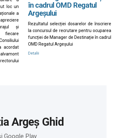
în cadrul OMD Regatul
vut loc un
Argeșului
aționale a
apreciere
Rezultatul selecției dosarelor de înscriere
rajul și
la concursul de recrutare pentru ocuparea
 fiecare
funcției de Manager de Destinație în cadrul
nsiliului
OMD Regatul Argeșului
a acordat
Detalii
Salvamont
irectorului
ția Argeș Ghid
și Google Play