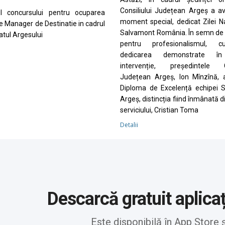
Consiliului Județean Argeș a a
ul concursului pentru ocuparea
moment special, dedicat Zilei N
de Manager de Destinatie in cadrul
Salvamont România. În semn de 
tul Argesului
pentru profesionalismul, cu
dedicarea demonstrate în
intervenție, președintele Co
Județean Argeș, Ion Mînzînă, 
Diploma de Excelență echipei 
Argeș, distincția fiind înmânată d
serviciului, Cristian Toma
Detalii
Descarcă gratuit aplica
Este disponibilă în App Store 