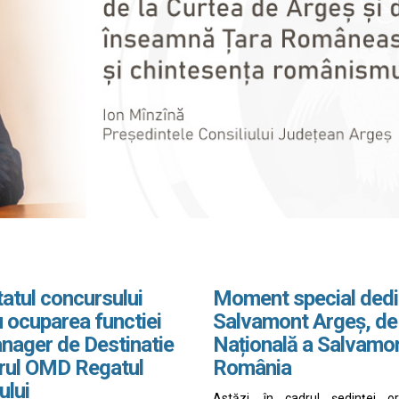
atul concursului
Moment special dedi
 ocuparea functiei
Salvamont Argeș, de
nager de Destinatie
Națională a Salvamo
drul OMD Regatul
România
ului
Astăzi, în cadrul ședinței o