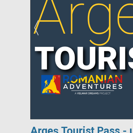
!
Argeș Tourist Pass - 