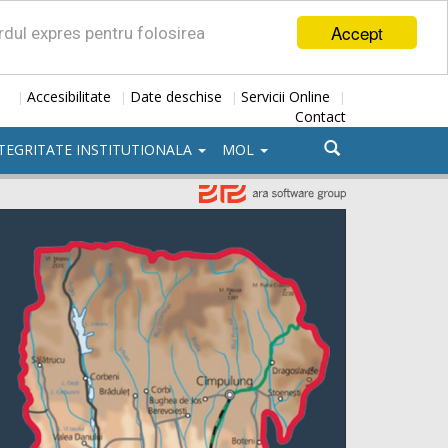
Accept
ordul expres pentru folosirea
Accesibilitate
Date deschise
Servicii Online
|
|
|
|
Contact
TEGRITATE INSTITUTIONALA
MOL