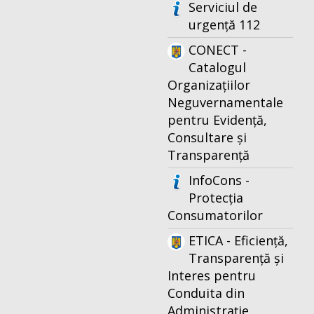
Serviciul de
urgență 112
CONECT -
Catalogul
Organizațiilor
Neguvernamentale
pentru Evidență,
Consultare și
Transparență
InfoCons -
Protecția
Consumatorilor
ETICA - Eficiență,
Transparență și
Interes pentru
Conduita din
Administrație