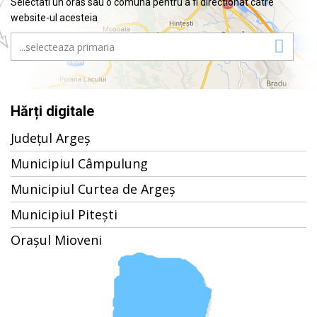
Selectati un oras sau o comuna pentru a fi directionat catre
website-ul acesteia
Hărți digitale
Județul Argeș
Municipiul Câmpulung
Municipiul Curtea de Argeș
Municipiul Pitești
Orașul Mioveni