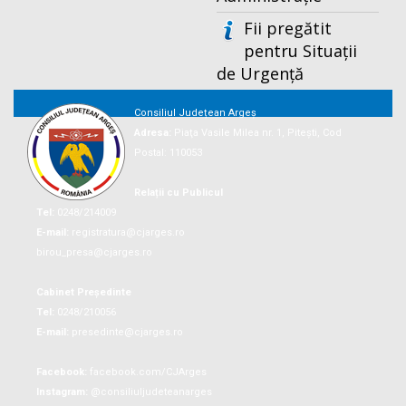
Fii pregătit
pentru Situații
de Urgență
Consiliul Județean Argeș
Adresa:
Piaţa Vasile Milea nr. 1, Piteşti, Cod
Postal: 110053
Relații cu Publicul
Tel:
0248/214009
E-mail:
registratura@cjarges.ro
birou_presa@cjarges.ro
Cabinet Președinte
Tel:
0248/210056
E-mail:
presedinte@cjarges.ro
Facebook:
facebook.com/CJArges
Instagram:
@consiliuljudeteanarges