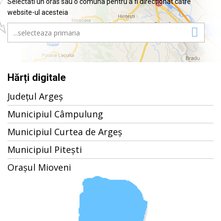
Selectati un oras sau o comuna pentru a fi directionat catre
website-ul acesteia
Hărți digitale
Județul Argeș
Municipiul Câmpulung
Municipiul Curtea de Argeș
Municipiul Pitești
Orașul Mioveni