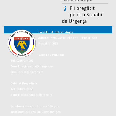
Fii pregătit
pentru Situații
de Urgență
Consiliul Județean Argeș
Adresa:
Piaţa Vasile Milea nr. 1, Piteşti, Cod
Postal: 110053
Relații cu Publicul
Tel:
0248/214009
E-mail:
registratura@cjarges.ro
birou_presa@cjarges.ro
Cabinet Președinte
Tel:
0248/210056
E-mail:
presedinte@cjarges.ro
Facebook:
facebook.com/CJArges
Instagram:
@consiliuljudeteanarges