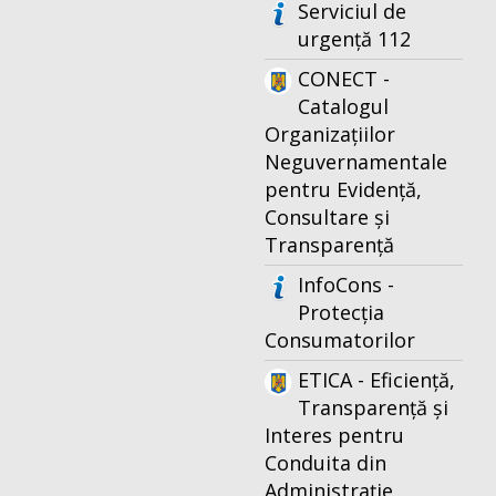
Serviciul de
urgență 112
CONECT -
Catalogul
Organizațiilor
Neguvernamentale
pentru Evidență,
Consultare și
Transparență
InfoCons -
Protecția
Consumatorilor
ETICA - Eficiență,
Transparență și
Interes pentru
Conduita din
Administrație