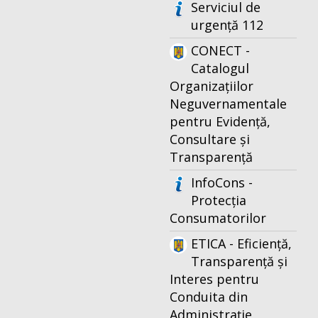
Serviciul de
urgență 112
CONECT -
Catalogul
Organizațiilor
Neguvernamentale
pentru Evidență,
Consultare și
Transparență
InfoCons -
Protecția
Consumatorilor
ETICA - Eficiență,
Transparență și
Interes pentru
Conduita din
Administrație