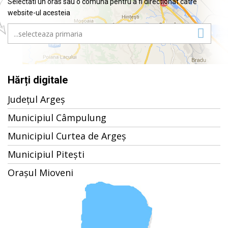
Selectati un oras sau o comuna pentru a fi directionat catre
website-ul acesteia
Hărți digitale
Județul Argeș
Municipiul Câmpulung
Municipiul Curtea de Argeș
Municipiul Pitești
Orașul Mioveni