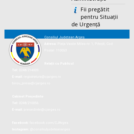
Fii pregătit
pentru Situații
de Urgență
Consiliul Județean Argeș
Adresa:
Piaţa Vasile Milea nr. 1, Piteşti, Cod
Postal: 110053
Relații cu Publicul
Tel:
0248/214009
E-mail:
registratura@cjarges.ro
birou_presa@cjarges.ro
Cabinet Președinte
Tel:
0248/210056
E-mail:
presedinte@cjarges.ro
Facebook:
facebook.com/CJArges
Instagram:
@consiliuljudeteanarges