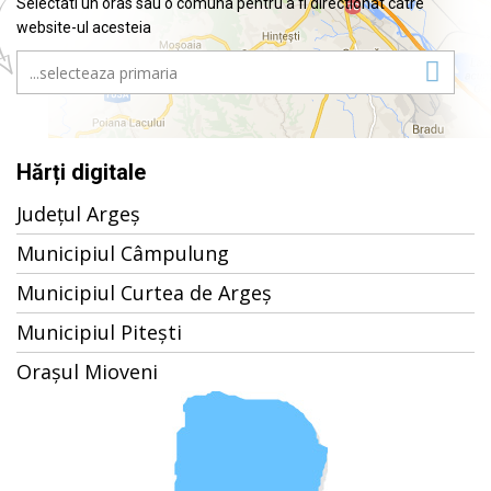
Selectati un oras sau o comuna pentru a fi directionat catre
website-ul acesteia
Hărți digitale
Județul Argeș
Municipiul Câmpulung
Municipiul Curtea de Argeș
Municipiul Pitești
Orașul Mioveni