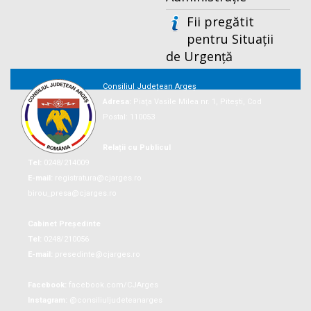
Fii pregătit
pentru Situații
de Urgență
Consiliul Județean Argeș
Adresa:
Piaţa Vasile Milea nr. 1, Piteşti, Cod
Postal: 110053
Relații cu Publicul
Tel:
0248/214009
E-mail:
registratura@cjarges.ro
birou_presa@cjarges.ro
Cabinet Președinte
Tel:
0248/210056
E-mail:
presedinte@cjarges.ro
Facebook:
facebook.com/CJArges
Instagram:
@consiliuljudeteanarges