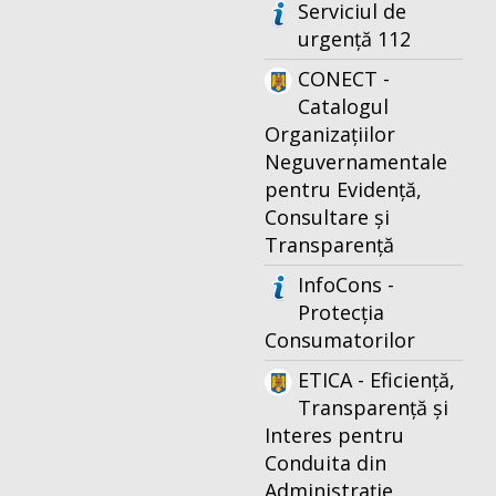
Serviciul de
urgență 112
CONECT -
Catalogul
Organizațiilor
Neguvernamentale
pentru Evidență,
Consultare și
Transparență
InfoCons -
Protecția
Consumatorilor
ETICA - Eficiență,
Transparență și
Interes pentru
Conduita din
Administrație