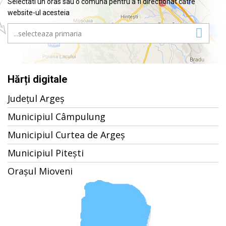
Selectati un oras sau o comuna pentru a fi directionat catre
website-ul acesteia
Hărți digitale
Județul Argeș
Municipiul Câmpulung
Municipiul Curtea de Argeș
Municipiul Pitești
Orașul Mioveni