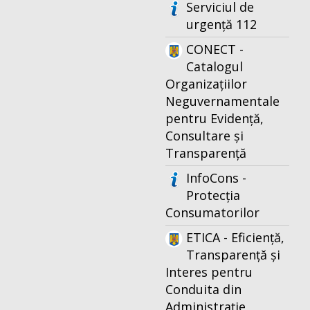
Serviciul de
urgență 112
CONECT -
Catalogul
Organizațiilor
Neguvernamentale
pentru Evidență,
Consultare și
Transparență
InfoCons -
Protecția
Consumatorilor
ETICA - Eficiență,
Transparență și
Interes pentru
Conduita din
Administrație