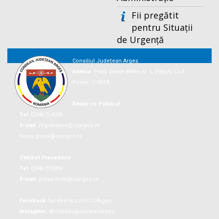
Fii pregătit
pentru Situații
de Urgență
Consiliul Județean Argeș
Adresa:
Piaţa Vasile Milea nr. 1, Piteşti, Cod
Postal: 110053
Relații cu Publicul
Tel:
0248/214009
E-mail:
registratura@cjarges.ro
birou_presa@cjarges.ro
Cabinet Președinte
Tel:
0248/210056
E-mail:
presedinte@cjarges.ro
Facebook:
facebook.com/CJArges
Instagram:
@consiliuljudeteanarges