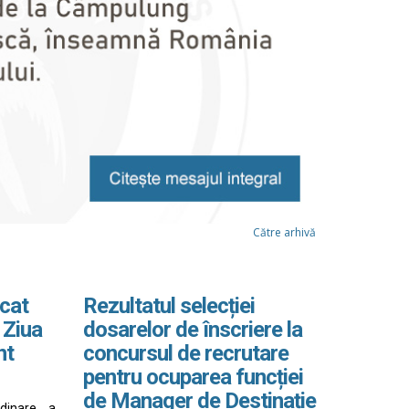
Către arhivă
cat
Rezultatul selecției
 Ziua
dosarelor de înscriere la
nt
concursul de recrutare
pentru ocuparea funcției
de Manager de Destinație
rdinare a