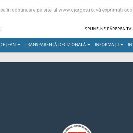
area în continuare pe site-ul www.cjarges.ro, vă exprimați ac
ș
SPUNE-NE PĂREREA TA!
UDEȚEAN
TRANSPARENȚĂ DECIZIONALĂ
INFORMAȚII
IN