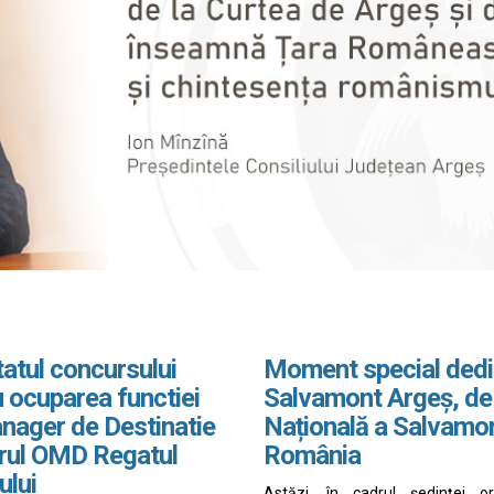
atul concursului
Moment special dedi
 ocuparea functiei
Salvamont Argeș, de
nager de Destinatie
Națională a Salvamo
drul OMD Regatul
România
ului
Astăzi, în cadrul ședinței o