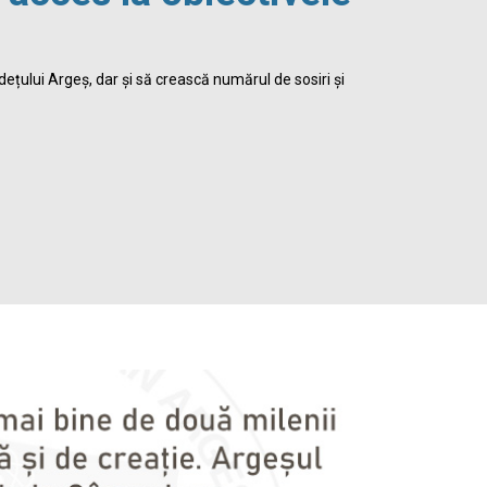
viața 
dețului Argeș, dar și să crească numărul de sosiri și
Biblioteca Jud
satisface inte
Detalii