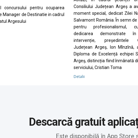
Consiliului Județean Argeș a a
ul concursului pentru ocuparea
moment special, dedicat Zilei N
de Manager de Destinatie in cadrul
Salvamont România. În semn de 
tul Argesului
pentru profesionalismul, cu
dedicarea demonstrate în
intervenție, președintele Co
Județean Argeș, Ion Mînzînă, 
Diploma de Excelență echipei 
Argeș, distincția fiind înmânată d
serviciului, Cristian Toma
Detalii
Descarcă gratuit aplica
Este disponibilă în App Store 