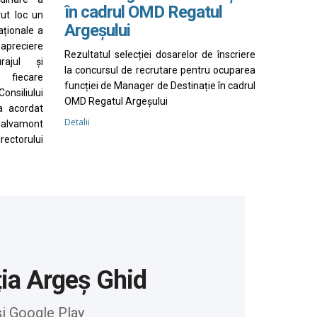
în cadrul OMD Regatul
vut loc un
Argeșului
aționale a
apreciere
Rezultatul selecției dosarelor de înscriere
rajul și
la concursul de recrutare pentru ocuparea
 fiecare
funcției de Manager de Destinație în cadrul
nsiliului
OMD Regatul Argeșului
a acordat
Detalii
Salvamont
irectorului
ția Argeș Ghid
și Google Play