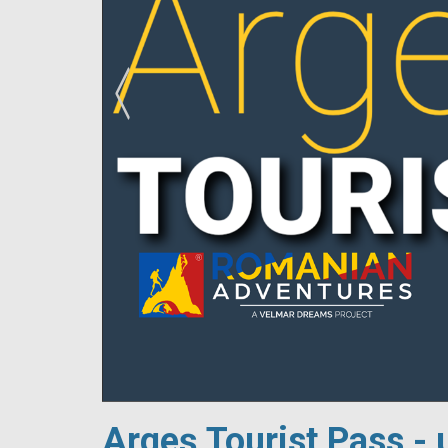
!
Argeș Tourist Pass - 