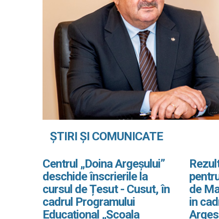
ȘTIRI ȘI COMUNICATE
Centrul „Doina Argeșului”
Rezult
deschide înscrierile la
pentru
cursul de Țesut - Cusut, în
de Ma
cadrul Programului
in ca
Educațional „Școala
Arges