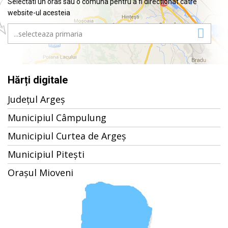
Selectati un oras sau o comuna pentru a fi directionat catre
website-ul acesteia
Hărți digitale
Județul Argeș
Municipiul Câmpulung
Municipiul Curtea de Argeș
Municipiul Pitești
Orașul Mioveni