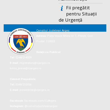
Fii pregătit
pentru Situații
de Urgență
Consiliul Județean Argeș
Adresa:
Piaţa Vasile Milea nr. 1, Piteşti, Cod
Postal: 110053
Relații cu Publicul
Tel:
0248/214009
E-mail:
registratura@cjarges.ro
birou_presa@cjarges.ro
Cabinet Președinte
Tel:
0248/210056
E-mail:
presedinte@cjarges.ro
Facebook:
facebook.com/CJArges
Instagram:
@consiliuljudeteanarges