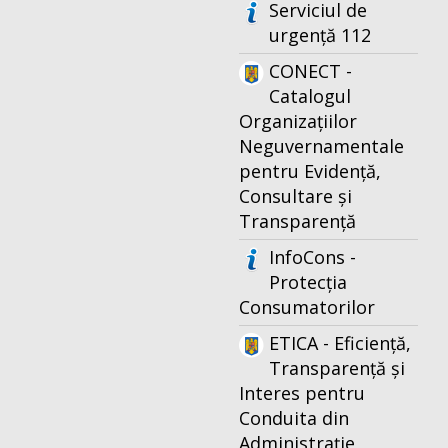
Serviciul de
urgență 112
CONECT -
Catalogul
Organizațiilor
Neguvernamentale
pentru Evidență,
Consultare și
Transparență
InfoCons -
Protecția
Consumatorilor
ETICA - Eficiență,
Transparență și
Interes pentru
Conduita din
Administrație