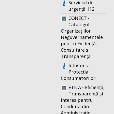
Serviciul de
urgență 112
CONECT -
Catalogul
Organizațiilor
Neguvernamentale
pentru Evidență,
Consultare și
Transparență
InfoCons -
Protecția
Consumatorilor
ETICA - Eficiență,
Transparență și
Interes pentru
Conduita din
Administrație