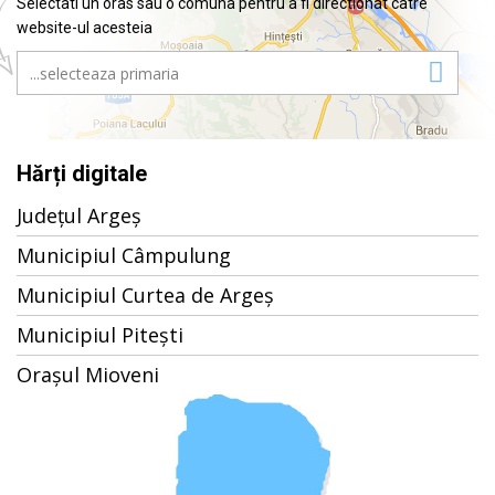
Selectati un oras sau o comuna pentru a fi directionat catre
website-ul acesteia
Hărți digitale
Județul Argeș
Municipiul Câmpulung
Municipiul Curtea de Argeș
Municipiul Pitești
Orașul Mioveni