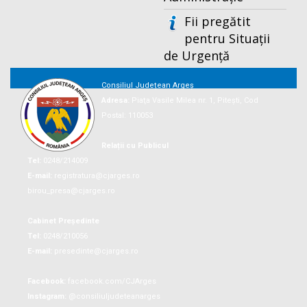
Fii pregătit
pentru Situații
de Urgență
Consiliul Județean Argeș
Adresa:
Piaţa Vasile Milea nr. 1, Piteşti, Cod
Postal: 110053
Relații cu Publicul
Tel:
0248/214009
E-mail:
registratura@cjarges.ro
birou_presa@cjarges.ro
Cabinet Președinte
Tel:
0248/210056
E-mail:
presedinte@cjarges.ro
Facebook:
facebook.com/CJArges
Instagram:
@consiliuljudeteanarges