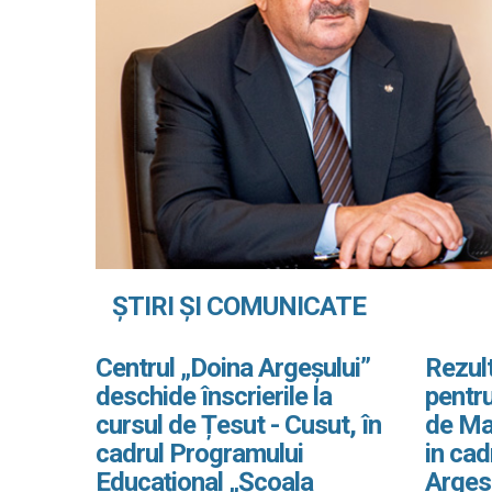
ȘTIRI ȘI COMUNICATE
Centrul „Doina Argeșului”
Rezult
deschide înscrierile la
pentru
cursul de Țesut - Cusut, în
de Ma
cadrul Programului
in ca
Educațional „Școala
Arges