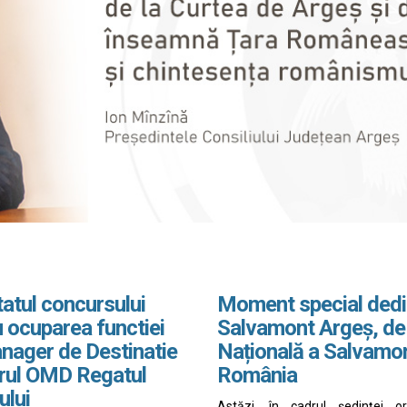
atul concursului
Moment special dedi
 ocuparea functiei
Salvamont Argeș, de
nager de Destinatie
Națională a Salvamo
drul OMD Regatul
România
ului
Astăzi, în cadrul ședinței o