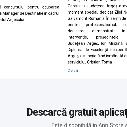
Consiliului Județean Argeș a a
ul concursului pentru ocuparea
moment special, dedicat Zilei N
de Manager de Destinatie in cadrul
Salvamont România. În semn de 
tul Argesului
pentru profesionalismul, cu
dedicarea demonstrate în
intervenție, președintele Co
Județean Argeș, Ion Mînzînă, 
Diploma de Excelență echipei 
Argeș, distincția fiind înmânată d
serviciului, Cristian Toma
Detalii
Descarcă gratuit aplica
Este disponibilă în App Store 