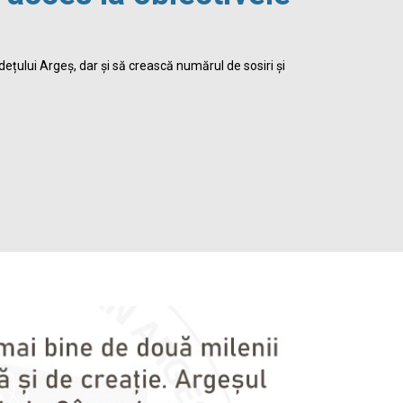
viața 
dețului Argeș, dar și să crească numărul de sosiri și
Biblioteca Jud
satisface inte
Detalii