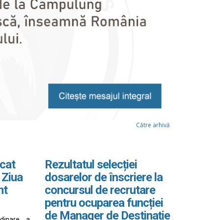
Către arhivă
cat
Rezultatul selecției
 Ziua
dosarelor de înscriere la
nt
concursul de recrutare
pentru ocuparea funcției
de Manager de Destinație
rdinare a