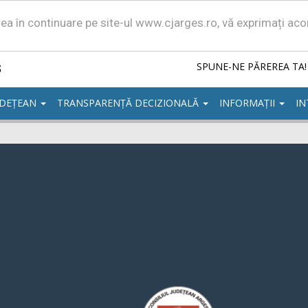
area în continuare pe site-ul www.cjarges.ro, vă exprimați ac
ș
SPUNE-NE PĂREREA TA!
UDEȚEAN
TRANSPARENȚĂ DECIZIONALĂ
INFORMAȚII
IN