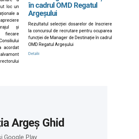
în cadrul OMD Regatul
vut loc un
Argeșului
aționale a
apreciere
Rezultatul selecției dosarelor de înscriere
rajul și
la concursul de recrutare pentru ocuparea
 fiecare
funcției de Manager de Destinație în cadrul
nsiliului
OMD Regatul Argeșului
a acordat
Detalii
Salvamont
irectorului
ția Argeș Ghid
și Google Play