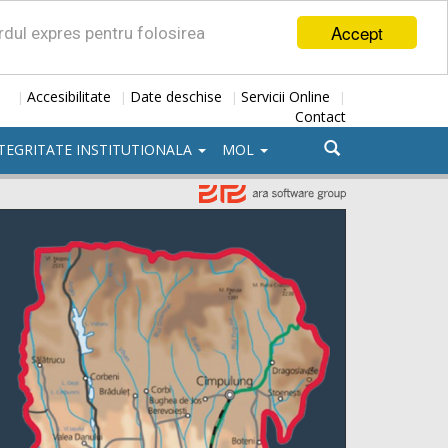
Accept
ordul expres pentru folosirea
Accesibilitate
Date deschise
Servicii Online
|
|
|
|
Contact
TEGRITATE INSTITUTIONALA
MOL