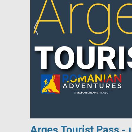
!
Argeș Tourist Pass - 