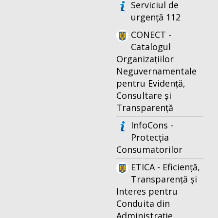
Serviciul de
urgență 112
CONECT -
Catalogul
Organizațiilor
Neguvernamentale
pentru Evidență,
Consultare și
Transparență
InfoCons -
Protecția
Consumatorilor
ETICA - Eficiență,
Transparență și
Interes pentru
Conduita din
Administrație