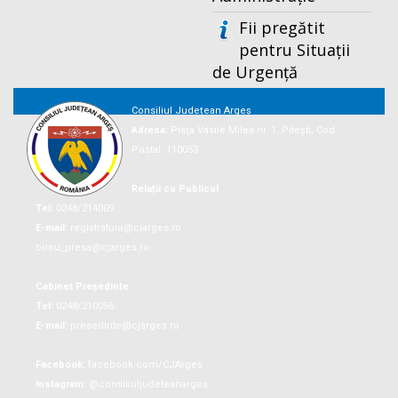
Fii pregătit
pentru Situații
de Urgență
Consiliul Județean Argeș
Adresa:
Piaţa Vasile Milea nr. 1, Piteşti, Cod
Postal: 110053
Relații cu Publicul
Tel:
0248/214009
E-mail:
registratura@cjarges.ro
birou_presa@cjarges.ro
Cabinet Președinte
Tel:
0248/210056
E-mail:
presedinte@cjarges.ro
Facebook:
facebook.com/CJArges
Instagram:
@consiliuljudeteanarges