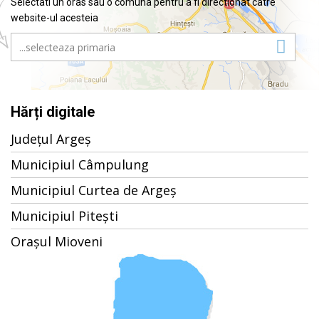
Selectati un oras sau o comuna pentru a fi directionat catre
website-ul acesteia
Hărți digitale
Județul Argeș
Municipiul Câmpulung
Municipiul Curtea de Argeș
Municipiul Pitești
Orașul Mioveni