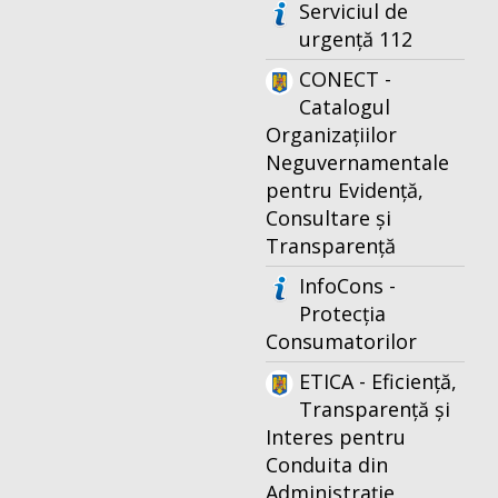
Serviciul de
urgență 112
CONECT -
Catalogul
Organizațiilor
Neguvernamentale
pentru Evidență,
Consultare și
Transparență
InfoCons -
Protecția
Consumatorilor
ETICA - Eficiență,
Transparență și
Interes pentru
Conduita din
Administrație