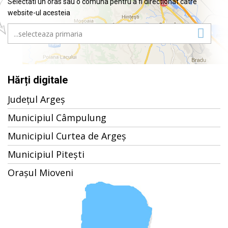
Selectati un oras sau o comuna pentru a fi directionat catre
website-ul acesteia
Hărți digitale
Județul Argeș
Municipiul Câmpulung
Municipiul Curtea de Argeș
Municipiul Pitești
Orașul Mioveni