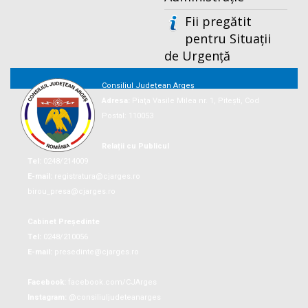
Fii pregătit
pentru Situații
de Urgență
Consiliul Județean Argeș
Adresa:
Piaţa Vasile Milea nr. 1, Piteşti, Cod
Postal: 110053
Relații cu Publicul
Tel:
0248/214009
E-mail:
registratura@cjarges.ro
birou_presa@cjarges.ro
Cabinet Președinte
Tel:
0248/210056
E-mail:
presedinte@cjarges.ro
Facebook:
facebook.com/CJArges
Instagram:
@consiliuljudeteanarges