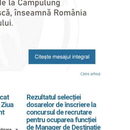
Către arhivă
cat
Rezultatul selecției
 Ziua
dosarelor de înscriere la
nt
concursul de recrutare
pentru ocuparea funcției
de Manager de Destinație
rdinare a