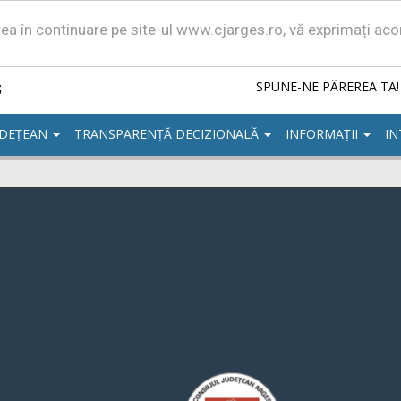
area în continuare pe site-ul www.cjarges.ro, vă exprimați ac
ș
SPUNE-NE PĂREREA TA!
UDEȚEAN
TRANSPARENȚĂ DECIZIONALĂ
INFORMAȚII
IN