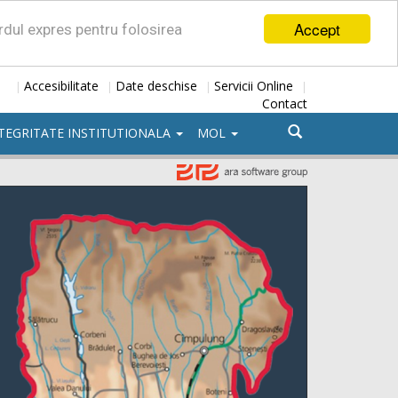
Accept
ordul expres pentru folosirea
Accesibilitate
Date deschise
Servicii Online
|
|
|
|
Contact
TEGRITATE INSTITUTIONALA
MOL