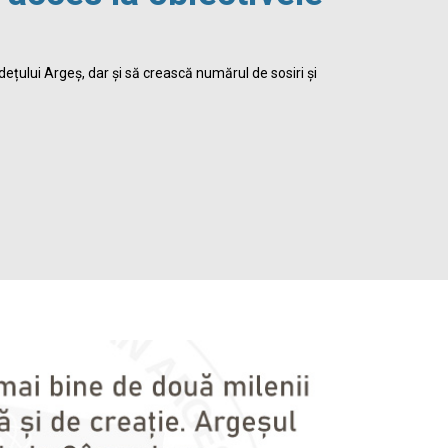
viața 
dețului Argeș, dar și să crească numărul de sosiri și
Biblioteca Jud
satisface inte
Detalii