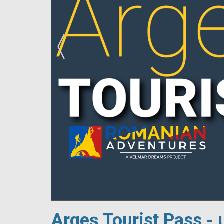
!
Argeș Tourist Pass - 