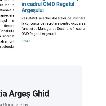
în cadrul OMD Regatul
vut loc un
Argeșului
aționale a
apreciere
Rezultatul selecției dosarelor de înscriere
rajul și
la concursul de recrutare pentru ocuparea
 fiecare
funcției de Manager de Destinație în cadrul
nsiliului
OMD Regatul Argeșului
a acordat
Detalii
Salvamont
irectorului
ția Argeș Ghid
și Google Play