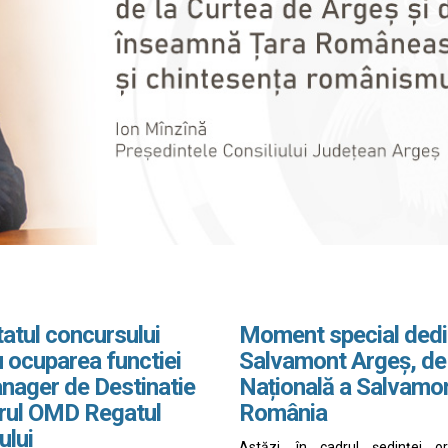
atul concursului
Moment special dedi
 ocuparea functiei
Salvamont Argeș, de
nager de Destinatie
Națională a Salvamo
drul OMD Regatul
România
ului
Astăzi, în cadrul ședinței o