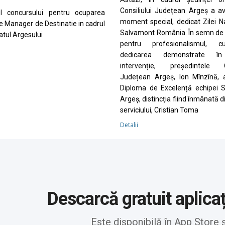
Consiliului Județean Argeș a a
ul concursului pentru ocuparea
moment special, dedicat Zilei N
de Manager de Destinatie in cadrul
Salvamont România. În semn de 
tul Argesului
pentru profesionalismul, cu
dedicarea demonstrate în
intervenție, președintele Co
Județean Argeș, Ion Mînzînă, 
Diploma de Excelență echipei 
Argeș, distincția fiind înmânată d
serviciului, Cristian Toma
Detalii
Descarcă gratuit aplica
Este disponibilă în App Store 