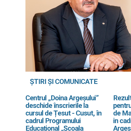
ȘTIRI ȘI COMUNICATE
Centrul „Doina Argeșului”
Rezult
deschide înscrierile la
pentru
cursul de Țesut - Cusut, în
de Ma
cadrul Programului
in ca
Educațional „Școala
Arges