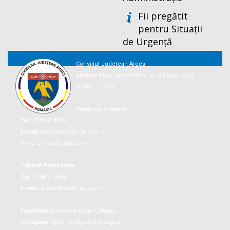
Fii pregătit
pentru Situații
de Urgență
Consiliul Județean Argeș
Adresa:
Piaţa Vasile Milea nr. 1, Piteşti, Cod
Postal: 110053
Relații cu Publicul
Tel:
0248/214009
E-mail:
registratura@cjarges.ro
birou_presa@cjarges.ro
Cabinet Președinte
Tel:
0248/210056
E-mail:
presedinte@cjarges.ro
Facebook:
facebook.com/CJArges
Instagram:
@consiliuljudeteanarges