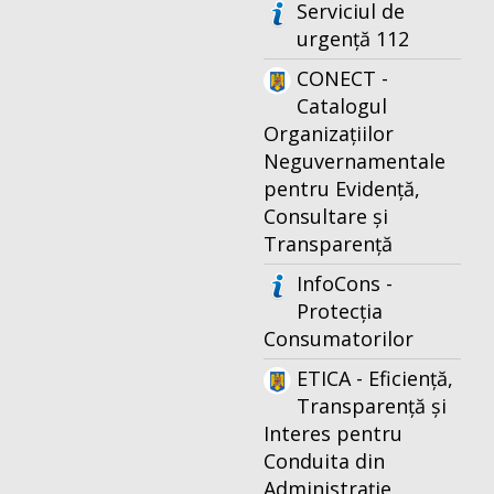
Serviciul de
urgență 112
CONECT -
Catalogul
Organizațiilor
Neguvernamentale
pentru Evidență,
Consultare și
Transparență
InfoCons -
Protecția
Consumatorilor
ETICA - Eficiență,
Transparență și
Interes pentru
Conduita din
Administrație