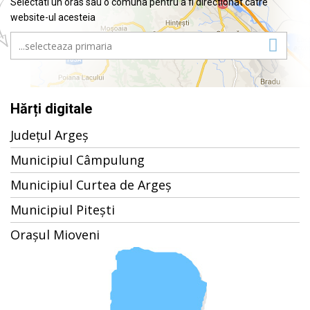
Selectati un oras sau o comuna pentru a fi directionat catre
website-ul acesteia
Hărți digitale
Județul Argeș
Municipiul Câmpulung
Municipiul Curtea de Argeș
Municipiul Pitești
Orașul Mioveni