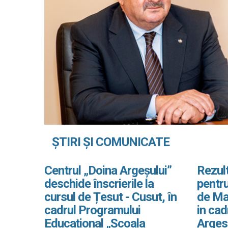
ȘTIRI ȘI COMUNICATE
Centrul „Doina Argeșului”
Rezult
deschide înscrierile la
pentru
cursul de Țesut - Cusut, în
de Ma
cadrul Programului
in ca
Educațional „Școala
Arges