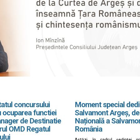
atul concursului
Moment special dedi
 ocuparea functiei
Salvamont Argeș, de
nager de Destinatie
Națională a Salvamo
drul OMD Regatul
România
ului
Astăzi, în cadrul ședinței o