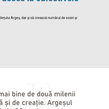
viața 
dețului Argeș, dar și să crească numărul de sosiri și
Biblioteca Jud
satisface inte
Detalii