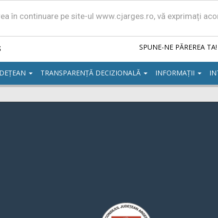
area în continuare pe site-ul www.cjarges.ro, vă exprimați ac
ș
SPUNE-NE PĂREREA TA!
UDEȚEAN
TRANSPARENȚĂ DECIZIONALĂ
INFORMAȚII
IN