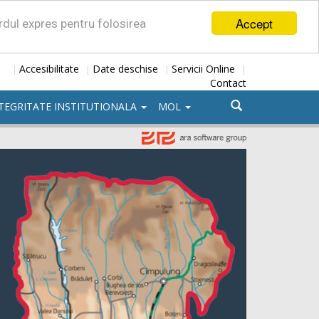
Accept
ordul expres pentru folosirea
Accesibilitate
Date deschise
Servicii Online
|
|
|
|
Contact
TEGRITATE INSTITUTIONALA
MOL