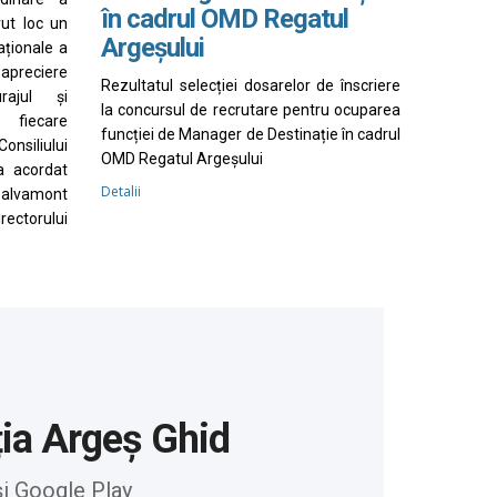
în cadrul OMD Regatul
vut loc un
Argeșului
aționale a
apreciere
Rezultatul selecției dosarelor de înscriere
rajul și
la concursul de recrutare pentru ocuparea
 fiecare
funcției de Manager de Destinație în cadrul
nsiliului
OMD Regatul Argeșului
a acordat
Detalii
Salvamont
irectorului
ția Argeș Ghid
și Google Play