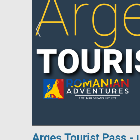
!
Argeș Tourist Pass - 