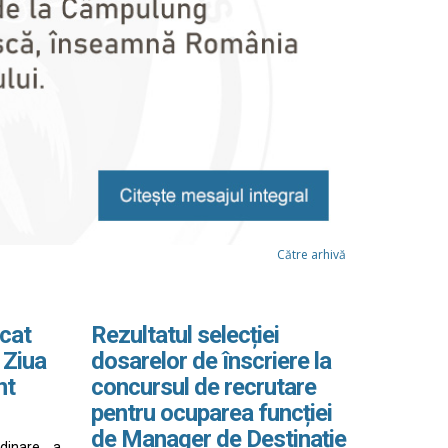
Către arhivă
cat
Rezultatul selecției
 Ziua
dosarelor de înscriere la
nt
concursul de recrutare
pentru ocuparea funcției
de Manager de Destinație
rdinare a