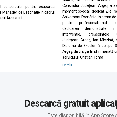
Consiliului Județean Argeș a a
ul concursului pentru ocuparea
moment special, dedicat Zilei N
de Manager de Destinatie in cadrul
Salvamont România. În semn de 
tul Argesului
pentru profesionalismul, cu
dedicarea demonstrate în
intervenție, președintele Co
Județean Argeș, Ion Mînzînă, 
Diploma de Excelență echipei 
Argeș, distincția fiind înmânată d
serviciului, Cristian Toma
Detalii
Descarcă gratuit aplica
Este disponibilă în App Store 