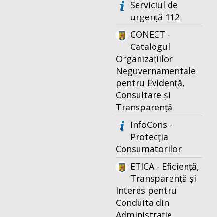
Serviciul de
urgență 112
CONECT -
Catalogul
Organizațiilor
Neguvernamentale
pentru Evidență,
Consultare și
Transparență
InfoCons -
Protecția
Consumatorilor
ETICA - Eficiență,
Transparență și
Interes pentru
Conduita din
Administrație