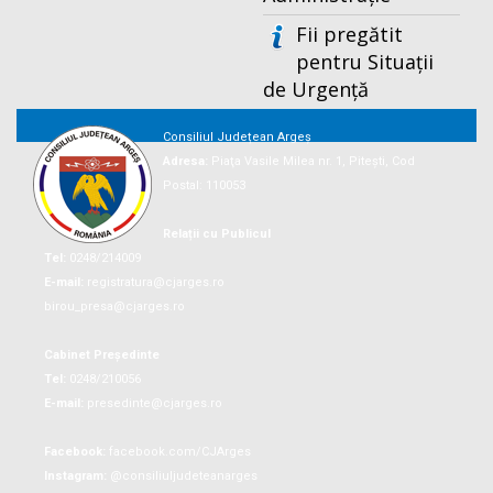
Fii pregătit
pentru Situații
de Urgență
Consiliul Județean Argeș
Adresa:
Piaţa Vasile Milea nr. 1, Piteşti, Cod
Postal: 110053
Relații cu Publicul
Tel:
0248/214009
E-mail:
registratura@cjarges.ro
birou_presa@cjarges.ro
Cabinet Președinte
Tel:
0248/210056
E-mail:
presedinte@cjarges.ro
Facebook:
facebook.com/CJArges
Instagram:
@consiliuljudeteanarges