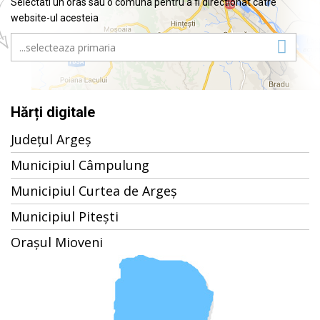
Selectati un oras sau o comuna pentru a fi directionat catre
website-ul acesteia
Hărți digitale
Județul Argeș
Municipiul Câmpulung
Municipiul Curtea de Argeș
Municipiul Pitești
Orașul Mioveni