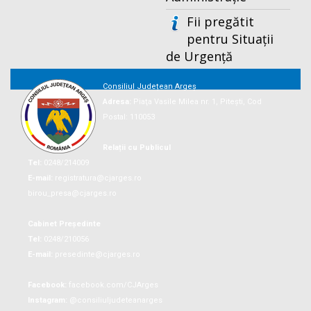
Fii pregătit
pentru Situații
de Urgență
Consiliul Județean Argeș
Adresa:
Piaţa Vasile Milea nr. 1, Piteşti, Cod
Postal: 110053
Relații cu Publicul
Tel:
0248/214009
E-mail:
registratura@cjarges.ro
birou_presa@cjarges.ro
Cabinet Președinte
Tel:
0248/210056
E-mail:
presedinte@cjarges.ro
Facebook:
facebook.com/CJArges
Instagram:
@consiliuljudeteanarges