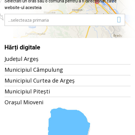
Selectati un oras sau o comuna pentru a fi directionat catre
website-ul acesteia
Hărți digitale
Județul Argeș
Municipiul Câmpulung
Municipiul Curtea de Argeș
Municipiul Pitești
Orașul Mioveni