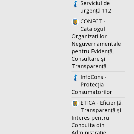
Serviciul de
urgență 112
CONECT -
Catalogul
Organizațiilor
Neguvernamentale
pentru Evidență,
Consultare și
Transparență
InfoCons -
Protecția
Consumatorilor
ETICA - Eficiență,
Transparență și
Interes pentru
Conduita din
Administrație