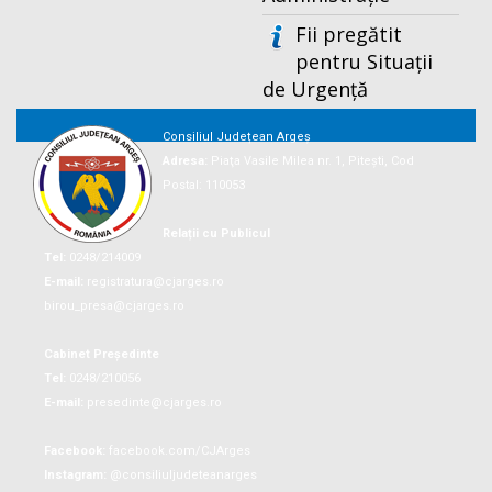
Fii pregătit
pentru Situații
de Urgență
Consiliul Județean Argeș
Adresa:
Piaţa Vasile Milea nr. 1, Piteşti, Cod
Postal: 110053
Relații cu Publicul
Tel:
0248/214009
E-mail:
registratura@cjarges.ro
birou_presa@cjarges.ro
Cabinet Președinte
Tel:
0248/210056
E-mail:
presedinte@cjarges.ro
Facebook:
facebook.com/CJArges
Instagram:
@consiliuljudeteanarges