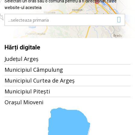
Selectati un oras sau o comuna pentru a fi directionat catre
website-ul acesteia
Hărți digitale
Județul Argeș
Municipiul Câmpulung
Municipiul Curtea de Argeș
Municipiul Pitești
Orașul Mioveni