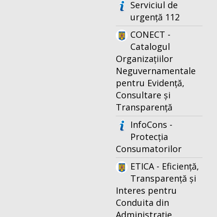
Serviciul de
urgență 112
CONECT -
Catalogul
Organizațiilor
Neguvernamentale
pentru Evidență,
Consultare și
Transparență
InfoCons -
Protecția
Consumatorilor
ETICA - Eficiență,
Transparență și
Interes pentru
Conduita din
Administrație