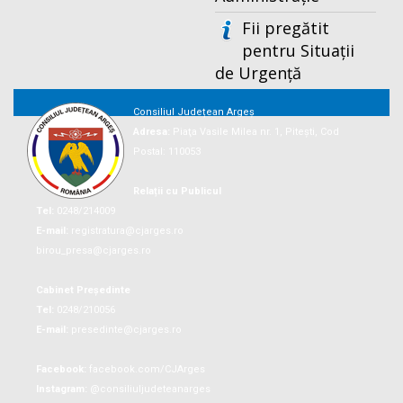
Fii pregătit
pentru Situații
de Urgență
Consiliul Județean Argeș
Adresa:
Piaţa Vasile Milea nr. 1, Piteşti, Cod
Postal: 110053
Relații cu Publicul
Tel:
0248/214009
E-mail:
registratura@cjarges.ro
birou_presa@cjarges.ro
Cabinet Președinte
Tel:
0248/210056
E-mail:
presedinte@cjarges.ro
Facebook:
facebook.com/CJArges
Instagram:
@consiliuljudeteanarges