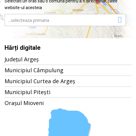
Selectati un oras sau o comuna pentru a fi directionat catre
website-ul acesteia
Hărți digitale
Județul Argeș
Municipiul Câmpulung
Municipiul Curtea de Argeș
Municipiul Pitești
Orașul Mioveni