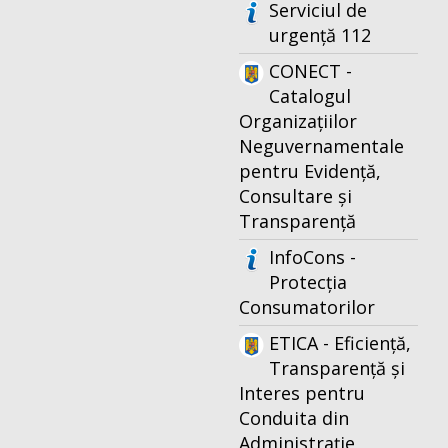
Serviciul de
urgență 112
CONECT -
Catalogul
Organizațiilor
Neguvernamentale
pentru Evidență,
Consultare și
Transparență
InfoCons -
Protecția
Consumatorilor
ETICA - Eficiență,
Transparență și
Interes pentru
Conduita din
Administrație