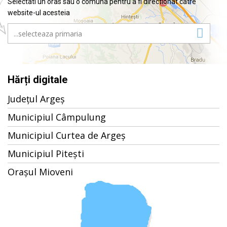
Selectati un oras sau o comuna pentru a fi directionat catre
website-ul acesteia
Hărți digitale
Județul Argeș
Municipiul Câmpulung
Municipiul Curtea de Argeș
Municipiul Pitești
Orașul Mioveni