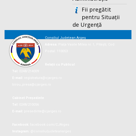
Fii pregătit
pentru Situații
de Urgență
Consiliul Județean Argeș
Adresa:
Piaţa Vasile Milea nr. 1, Piteşti, Cod
Postal: 110053
Relații cu Publicul
Tel:
0248/214009
E-mail:
registratura@cjarges.ro
birou_presa@cjarges.ro
Cabinet Președinte
Tel:
0248/210056
E-mail:
presedinte@cjarges.ro
Facebook:
facebook.com/CJArges
Instagram:
@consiliuljudeteanarges