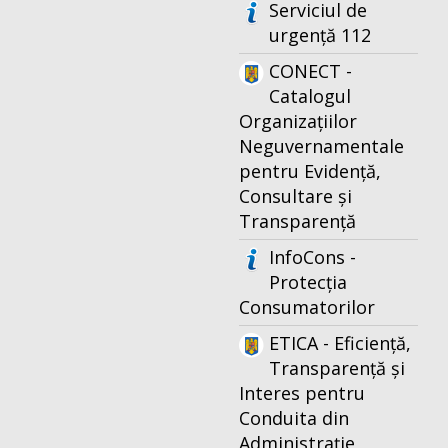
Serviciul de
urgență 112
CONECT -
Catalogul
Organizațiilor
Neguvernamentale
pentru Evidență,
Consultare și
Transparență
InfoCons -
Protecția
Consumatorilor
ETICA - Eficiență,
Transparență și
Interes pentru
Conduita din
Administrație