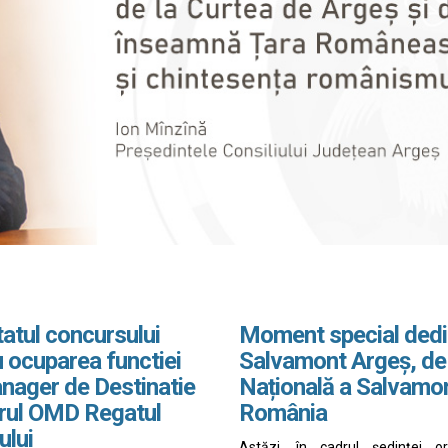
atul concursului
Moment special dedi
 ocuparea functiei
Salvamont Argeș, de
nager de Destinatie
Națională a Salvamo
drul OMD Regatul
România
ului
Astăzi, în cadrul ședinței o