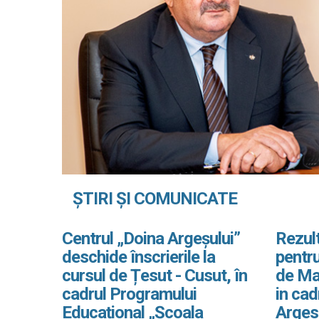
ȘTIRI ȘI COMUNICATE
Centrul „Doina Argeșului”
Rezult
deschide înscrierile la
pentru
cursul de Țesut - Cusut, în
de Ma
cadrul Programului
in ca
Educațional „Școala
Arges