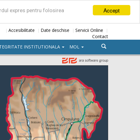
Accept
ordul expres pentru folosirea
Accesibilitate
Date deschise
Servicii Online
|
|
|
|
Contact
TEGRITATE INSTITUTIONALA
MOL