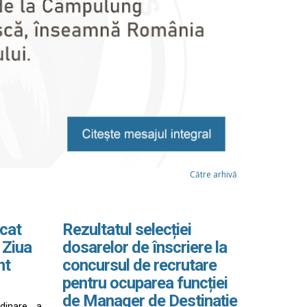
Către arhivă
cat
Rezultatul selecției
 Ziua
dosarelor de înscriere la
nt
concursul de recrutare
pentru ocuparea funcției
de Manager de Destinație
rdinare a