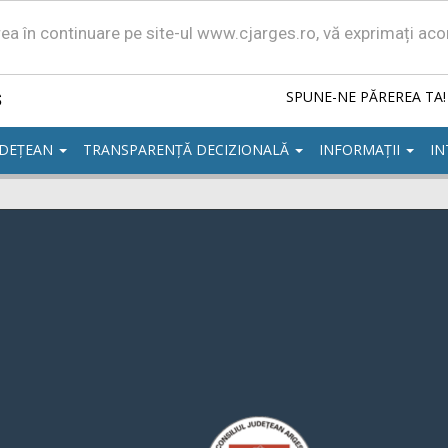
area în continuare pe site-ul www.cjarges.ro, vă exprimați ac
ș
SPUNE-NE PĂREREA TA!
UDEȚEAN
TRANSPARENȚĂ DECIZIONALĂ
INFORMAȚII
IN