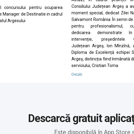
Consiliului Județean Argeș a a
ul concursului pentru ocuparea
moment special, dedicat Zilei N
de Manager de Destinatie in cadrul
Salvamont România. În semn de 
tul Argesului
pentru profesionalismul, cu
dedicarea demonstrate în
intervenție, președintele Co
Județean Argeș, Ion Mînzînă, 
Diploma de Excelență echipei 
Argeș, distincția fiind înmânată d
serviciului, Cristian Toma
Detalii
Descarcă gratuit aplica
Este disponibilă în App Store 