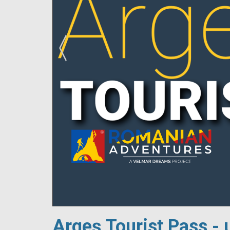
!
Argeș Tourist Pass - 