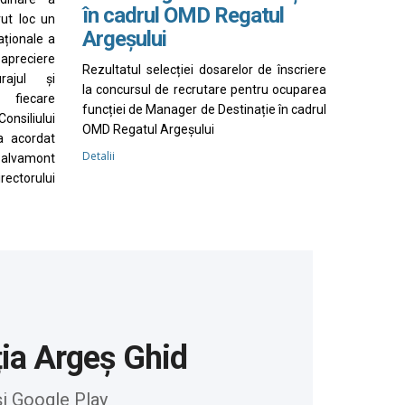
în cadrul OMD Regatul
vut loc un
Argeșului
aționale a
apreciere
Rezultatul selecției dosarelor de înscriere
rajul și
la concursul de recrutare pentru ocuparea
 fiecare
funcției de Manager de Destinație în cadrul
nsiliului
OMD Regatul Argeșului
a acordat
Detalii
Salvamont
irectorului
ția Argeș Ghid
și Google Play