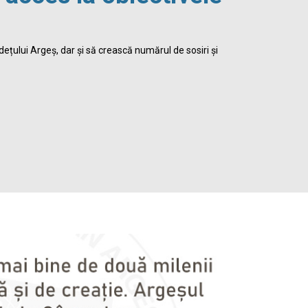
viața 
dețului Argeș, dar și să crească numărul de sosiri și
Biblioteca Jud
satisface inte
Detalii