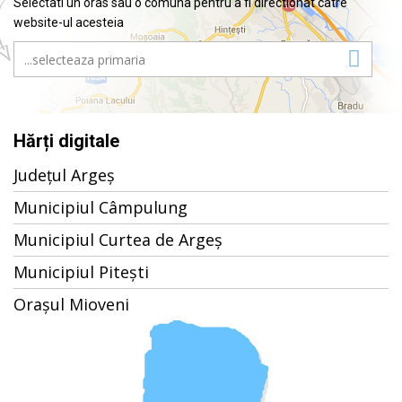
Selectati un oras sau o comuna pentru a fi directionat catre
website-ul acesteia
Hărți digitale
Județul Argeș
Municipiul Câmpulung
Municipiul Curtea de Argeș
Municipiul Pitești
Orașul Mioveni