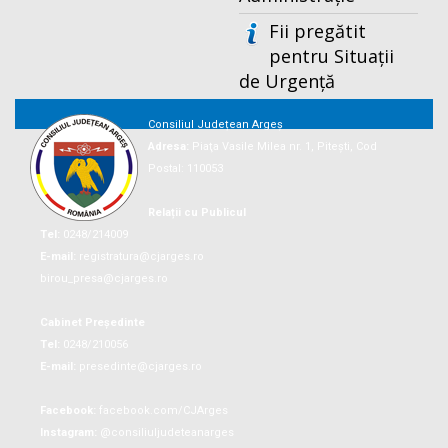
Fii pregătit
pentru Situații
de Urgență
Consiliul Județean Argeș
Adresa:
Piaţa Vasile Milea nr. 1, Piteşti, Cod
Postal: 110053
Relații cu Publicul
Tel:
0248/214009
E-mail:
registratura@cjarges.ro
birou_presa@cjarges.ro
Cabinet Președinte
Tel:
0248/210056
E-mail:
presedinte@cjarges.ro
Facebook:
facebook.com/CJArges
Instagram:
@consiliuljudeteanarges