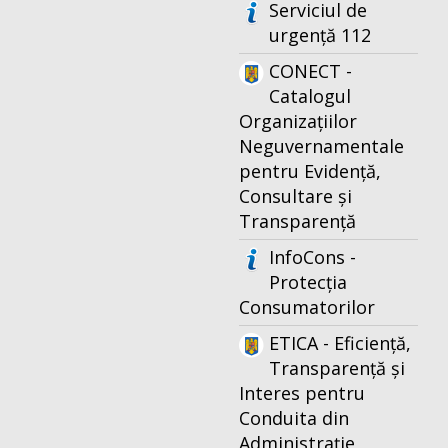
Serviciul de
urgență 112
CONECT -
Catalogul
Organizațiilor
Neguvernamentale
pentru Evidență,
Consultare și
Transparență
InfoCons -
Protecția
Consumatorilor
ETICA - Eficiență,
Transparență și
Interes pentru
Conduita din
Administrație