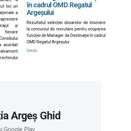
în cadrul OMD Regatul
vut loc un
Argeșului
aționale a
apreciere
Rezultatul selecției dosarelor de înscriere
rajul și
la concursul de recrutare pentru ocuparea
 fiecare
funcției de Manager de Destinație în cadrul
nsiliului
OMD Regatul Argeșului
a acordat
Detalii
Salvamont
irectorului
ția Argeș Ghid
și Google Play