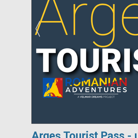
!
Argeș Tourist Pass - 