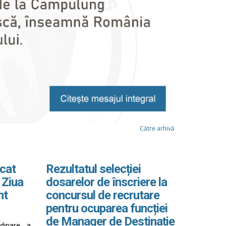
Către arhivă
cat
Rezultatul selecției
 Ziua
dosarelor de înscriere la
nt
concursul de recrutare
pentru ocuparea funcției
de Manager de Destinație
rdinare a