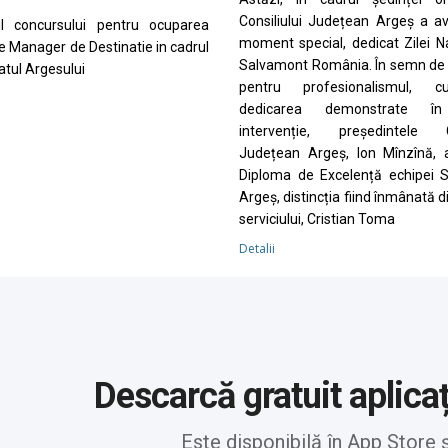
Consiliului Județean Argeș a a
ul concursului pentru ocuparea
moment special, dedicat Zilei N
de Manager de Destinatie in cadrul
Salvamont România. În semn de 
tul Argesului
pentru profesionalismul, cu
dedicarea demonstrate în
intervenție, președintele Co
Județean Argeș, Ion Mînzînă, 
Diploma de Excelență echipei 
Argeș, distincția fiind înmânată d
serviciului, Cristian Toma
Detalii
Descarcă gratuit aplica
Este disponibilă în App Store 