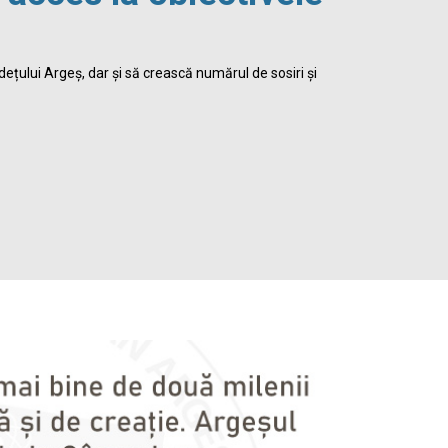
viața 
dețului Argeș, dar și să crească numărul de sosiri și
Biblioteca Jud
satisface inte
Detalii