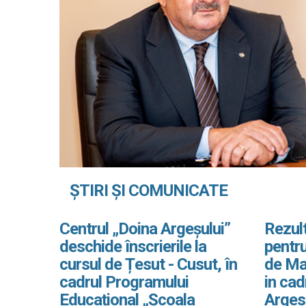
ȘTIRI ȘI COMUNICATE
Centrul „Doina Argeșului”
Rezult
deschide înscrierile la
pentru
cursul de Țesut - Cusut, în
de Ma
cadrul Programului
in ca
Educațional „Școala
Arges