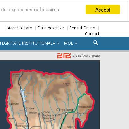
Accept
ordul expres pentru folosirea
Accesibilitate
Date deschise
Servicii Online
|
|
|
|
Contact
TEGRITATE INSTITUTIONALA
MOL