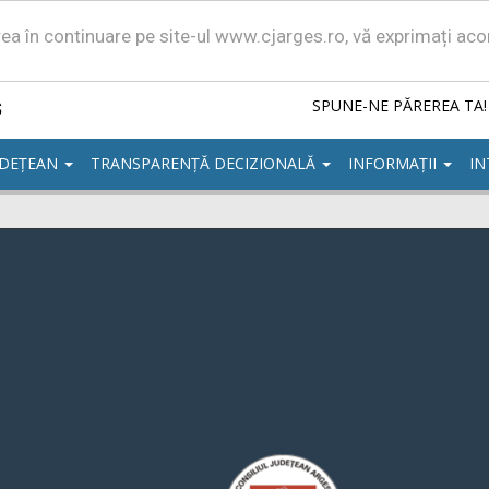
area în continuare pe site-ul www.cjarges.ro, vă exprimați ac
ș
SPUNE-NE PĂREREA TA!
UDEȚEAN
TRANSPARENȚĂ DECIZIONALĂ
INFORMAȚII
IN