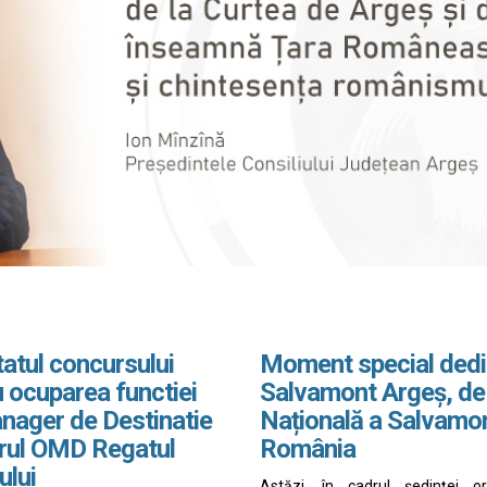
atul concursului
Moment special dedi
 ocuparea functiei
Salvamont Argeș, de
nager de Destinatie
Națională a Salvamo
drul OMD Regatul
România
ului
Astăzi, în cadrul ședinței o