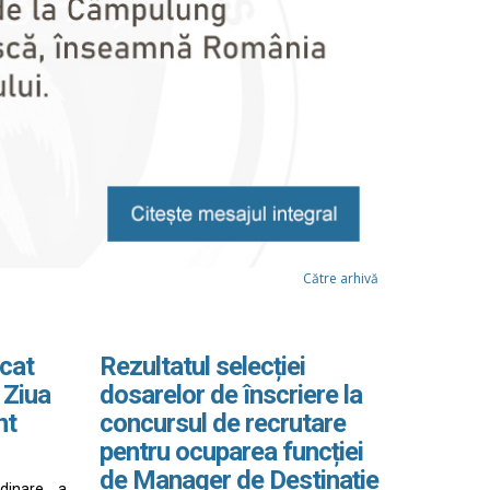
Către arhivă
cat
Rezultatul selecției
 Ziua
dosarelor de înscriere la
nt
concursul de recrutare
pentru ocuparea funcției
de Manager de Destinație
rdinare a