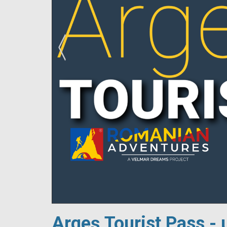
!
Argeș Tourist Pass - 