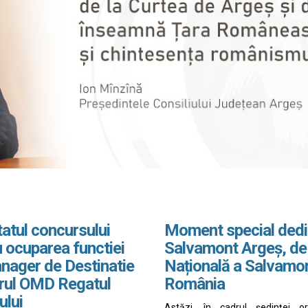
atul concursului
Moment special dedi
 ocuparea functiei
Salvamont Argeș, de
nager de Destinatie
Națională a Salvamo
drul OMD Regatul
România
ului
Astăzi, în cadrul ședinței o