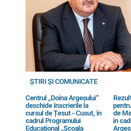
ȘTIRI ȘI COMUNICATE
Centrul „Doina Argeșului”
Rezult
deschide înscrierile la
pentru
cursul de Țesut - Cusut, în
de Ma
cadrul Programului
in ca
Educațional „Școala
Arges