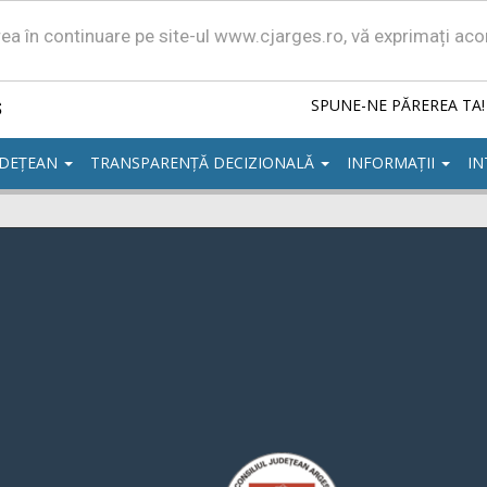
area în continuare pe site-ul www.cjarges.ro, vă exprimați ac
ș
SPUNE-NE PĂREREA TA!
UDEȚEAN
TRANSPARENȚĂ DECIZIONALĂ
INFORMAȚII
IN