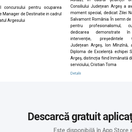
Consiliului Județean Argeș a a
ul concursului pentru ocuparea
moment special, dedicat Zilei N
de Manager de Destinatie in cadrul
Salvamont România. În semn de 
tul Argesului
pentru profesionalismul, cu
dedicarea demonstrate în
intervenție, președintele Co
Județean Argeș, Ion Mînzînă, 
Diploma de Excelență echipei 
Argeș, distincția fiind înmânată d
serviciului, Cristian Toma
Detalii
Descarcă gratuit aplica
Este disponibilă în App Store 