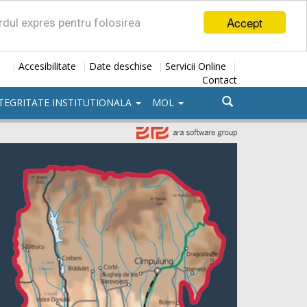
Accept
ordul expres pentru folosirea
Accesibilitate
Date deschise
Servicii Online
|
|
|
|
Contact
TEGRITATE INSTITUTIONALA
MOL