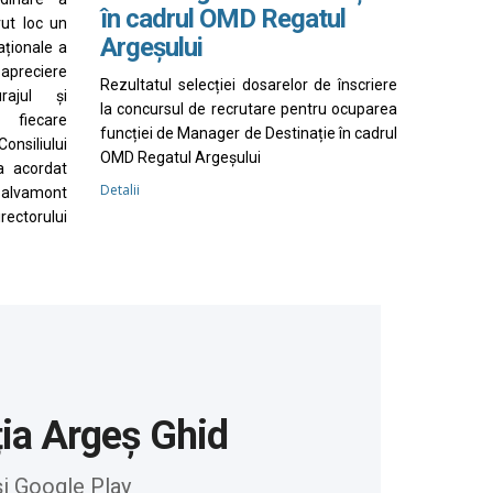
în cadrul OMD Regatul
vut loc un
Argeșului
aționale a
apreciere
Rezultatul selecției dosarelor de înscriere
rajul și
la concursul de recrutare pentru ocuparea
 fiecare
funcției de Manager de Destinație în cadrul
nsiliului
OMD Regatul Argeșului
a acordat
Detalii
Salvamont
irectorului
ția Argeș Ghid
și Google Play