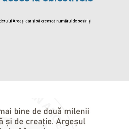
viața 
dețului Argeș, dar și să crească numărul de sosiri și
Biblioteca Jud
satisface inte
Detalii