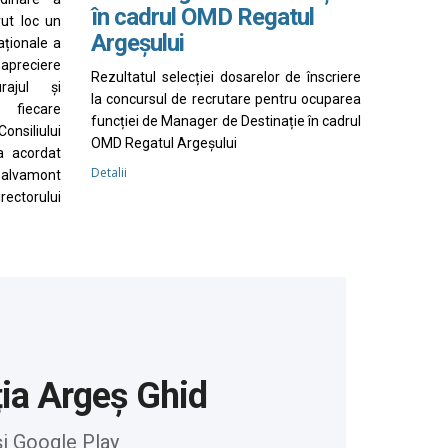
în cadrul OMD Regatul
vut loc un
Argeșului
aționale a
apreciere
Rezultatul selecției dosarelor de înscriere
rajul și
la concursul de recrutare pentru ocuparea
 fiecare
funcției de Manager de Destinație în cadrul
nsiliului
OMD Regatul Argeșului
a acordat
Detalii
Salvamont
irectorului
ția Argeș Ghid
și Google Play