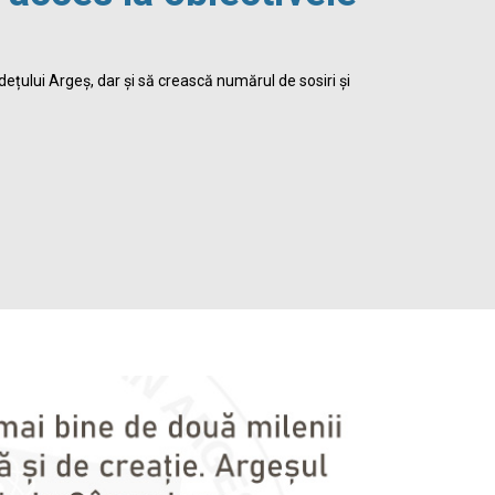
viața 
dețului Argeș, dar și să crească numărul de sosiri și
Biblioteca Jud
satisface inte
Detalii