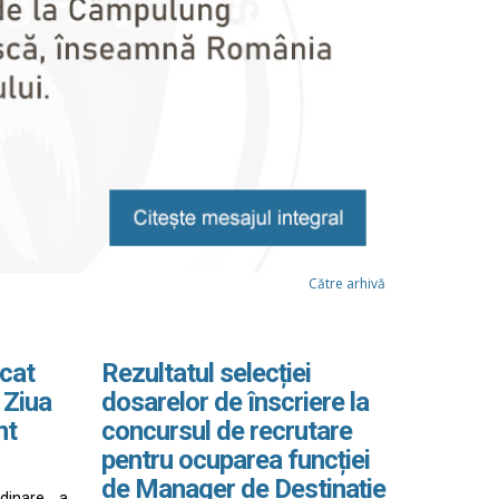
Către arhivă
cat
Rezultatul selecției
 Ziua
dosarelor de înscriere la
nt
concursul de recrutare
pentru ocuparea funcției
de Manager de Destinație
rdinare a