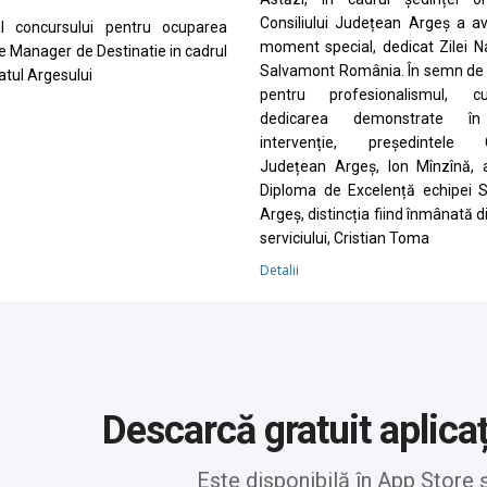
Consiliului Județean Argeș a a
ul concursului pentru ocuparea
moment special, dedicat Zilei N
de Manager de Destinatie in cadrul
Salvamont România. În semn de 
tul Argesului
pentru profesionalismul, cu
dedicarea demonstrate în
intervenție, președintele Co
Județean Argeș, Ion Mînzînă, 
Diploma de Excelență echipei 
Argeș, distincția fiind înmânată d
serviciului, Cristian Toma
Detalii
Descarcă gratuit aplica
Este disponibilă în App Store 