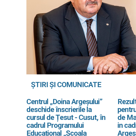
ȘTIRI ȘI COMUNICATE
Centrul „Doina Argeșului”
Rezult
deschide înscrierile la
pentru
cursul de Țesut - Cusut, în
de Ma
cadrul Programului
in ca
Educațional „Școala
Arges