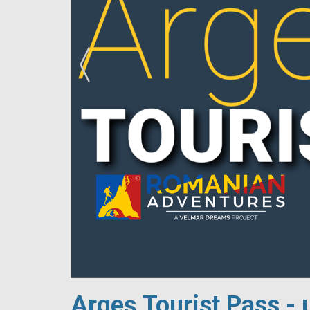
!
Argeș Tourist Pass - 