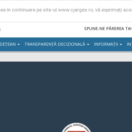
area în continuare pe site-ul www.cjarges.ro, vă exprimați ac
ș
SPUNE-NE PĂREREA TA!
UDEȚEAN
TRANSPARENȚĂ DECIZIONALĂ
INFORMAȚII
IN