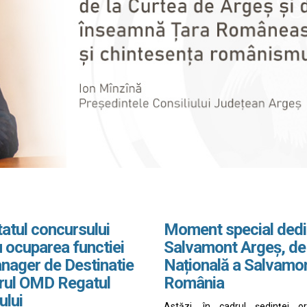
atul concursului
Moment special dedi
 ocuparea functiei
Salvamont Argeș, de
nager de Destinatie
Națională a Salvamo
drul OMD Regatul
România
ului
Astăzi, în cadrul ședinței o