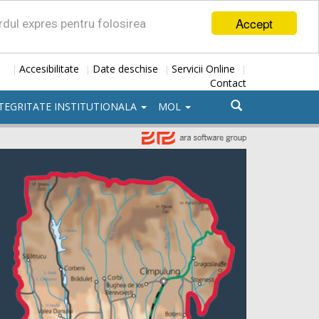
Accept
ordul expres pentru folosirea
Accesibilitate
Date deschise
Servicii Online
|
|
|
|
Contact
TEGRITATE INSTITUTIONALA
MOL