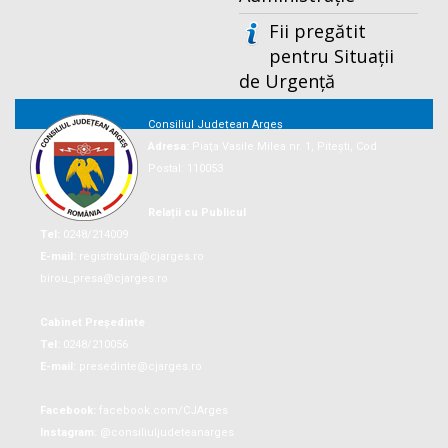
Fii pregătit
pentru Situații
de Urgență
Consiliul Județean Argeș
Adresa:
Piaţa Vasile Milea nr. 1, Piteşti, Cod
Postal: 110053
Relații cu Publicul
Tel:
0248/214009
E-mail:
registratura@cjarges.ro
birou_presa@cjarges.ro
Cabinet Președinte
Tel:
0248/210056
E-mail:
presedinte@cjarges.ro
Facebook:
facebook.com/CJArges
Instagram:
@consiliuljudeteanarges