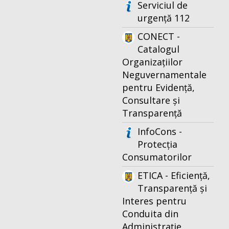
Serviciul de
urgență 112
CONECT -
Catalogul
Organizațiilor
Neguvernamentale
pentru Evidență,
Consultare și
Transparență
InfoCons -
Protecția
Consumatorilor
ETICA - Eficiență,
Transparență și
Interes pentru
Conduita din
Administrație