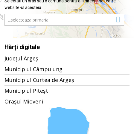
Selectati un oras sau o comuna pentru a fi directionat catre
website-ul acesteia
Hărți digitale
Județul Argeș
Municipiul Câmpulung
Municipiul Curtea de Argeș
Municipiul Pitești
Orașul Mioveni