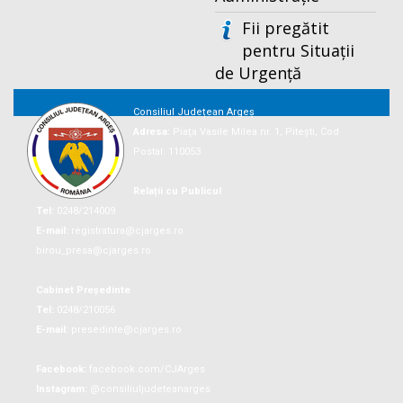
Fii pregătit
pentru Situații
de Urgență
Consiliul Județean Argeș
Adresa:
Piaţa Vasile Milea nr. 1, Piteşti, Cod
Postal: 110053
Relații cu Publicul
Tel:
0248/214009
E-mail:
registratura@cjarges.ro
birou_presa@cjarges.ro
Cabinet Președinte
Tel:
0248/210056
E-mail:
presedinte@cjarges.ro
Facebook:
facebook.com/CJArges
Instagram:
@consiliuljudeteanarges