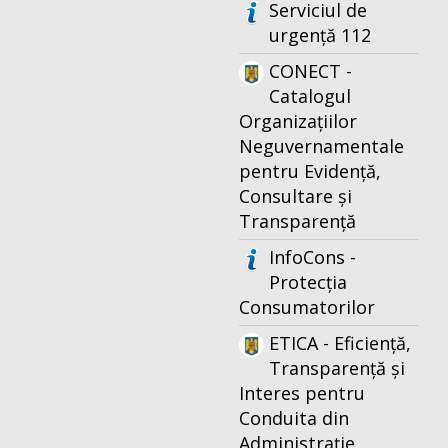
Serviciul de
urgență 112
CONECT -
Catalogul
Organizațiilor
Neguvernamentale
pentru Evidență,
Consultare și
Transparență
InfoCons -
Protecția
Consumatorilor
ETICA - Eficiență,
Transparență și
Interes pentru
Conduita din
Administrație