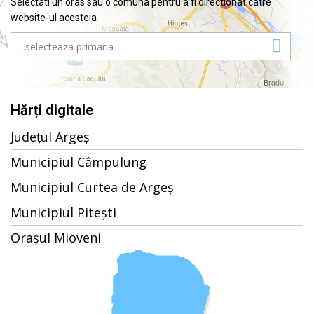
Selectati un oras sau o comuna pentru a fi directionat catre
website-ul acesteia
Hărți digitale
Județul Argeș
Municipiul Câmpulung
Municipiul Curtea de Argeș
Municipiul Pitești
Orașul Mioveni